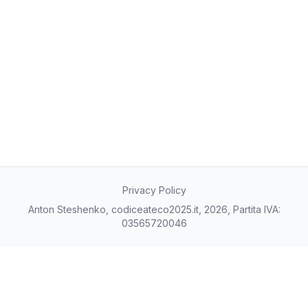
12/10/2025
0
13/10/2025
0
14/10/2025
0
15/10/2025
0
16/10/2025
0
17/10/2025
0
20/11/2025
0
24/12/2025
0
27/01/2026
0
02/03/2026
0
05/04/2026
0
Privacy Policy
09/05/2026
0
Anton Steshenko, codiceateco2025.it, 2026, Partita IVA:
12/06/2026
0
03565720046
16/07/2026
0