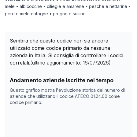
mele • albicocche • ciliegie e amarene • pesche e nettarine •
pere e mele cotogne • prugne e susine
Sembra che questo codice non sia ancora
utilizzato come codice primario da nessuna
azienda in Italia. Si consiglia di controllare i codici
correlati.
(ultimo aggiornamento:
16/07/2026
)
Storico numero di aziende con codice ATECO
01.24.00
Andamento aziende iscritte nel tempo
Data rilevazione
Nume
Questo grafico mostra l'evoluzione storica del numero di
10/05/2025
0
aziende che utilizzano il codice ATECO
01.24.00
come
codice primario.
25/06/2025
0
26/06/2025
0
27/06/2025
0
28/06/2025
0
29/06/2025
0