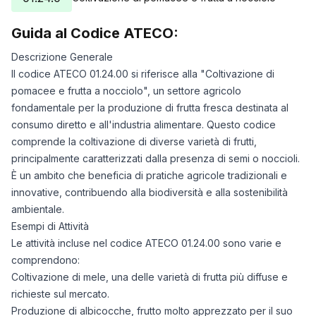
17/07/2025
0
18/07/2025
0
Guida al Codice ATECO:
19/07/2025
0
Descrizione Generale
20/07/2025
0
Il codice ATECO 01.24.00 si riferisce alla "Coltivazione di
21/07/2025
0
pomacee e frutta a nocciolo", un settore agricolo
22/07/2025
0
fondamentale per la produzione di frutta fresca destinata al
23/07/2025
0
consumo diretto e all'industria alimentare. Questo codice
24/07/2025
0
comprende la coltivazione di diverse varietà di frutti,
25/07/2025
0
principalmente caratterizzati dalla presenza di semi o noccioli.
26/07/2025
0
È un ambito che beneficia di pratiche agricole tradizionali e
27/07/2025
0
innovative, contribuendo alla biodiversità e alla sostenibilità
ambientale.
28/07/2025
0
Esempi di Attività
29/07/2025
0
Le attività incluse nel codice ATECO 01.24.00 sono varie e
30/07/2025
0
comprendono:
31/07/2025
0
Coltivazione di mele, una delle varietà di frutta più diffuse e
01/08/2025
0
richieste sul mercato.
02/08/2025
0
Produzione di albicocche, frutto molto apprezzato per il suo