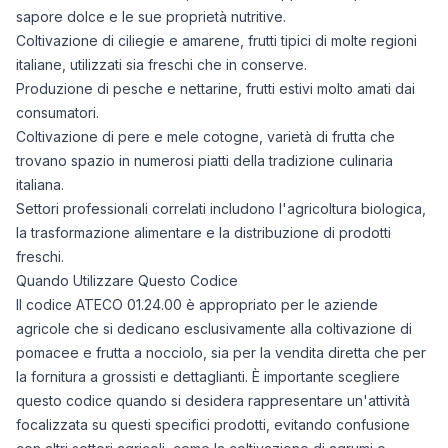
03/08/2025
0
sapore dolce e le sue proprietà nutritive.
04/08/2025
0
Coltivazione di ciliegie e amarene, frutti tipici di molte regioni
05/08/2025
0
italiane, utilizzati sia freschi che in conserve.
06/08/2025
0
Produzione di pesche e nettarine, frutti estivi molto amati dai
07/08/2025
0
consumatori.
08/08/2025
0
Coltivazione di pere e mele cotogne, varietà di frutta che
trovano spazio in numerosi piatti della tradizione culinaria
09/08/2025
0
italiana.
10/08/2025
0
Settori professionali correlati includono l'agricoltura biologica,
11/08/2025
0
la trasformazione alimentare e la distribuzione di prodotti
12/08/2025
0
freschi.
13/08/2025
0
Quando Utilizzare Questo Codice
14/08/2025
0
Il codice ATECO 01.24.00 è appropriato per le aziende
15/08/2025
0
agricole che si dedicano esclusivamente alla coltivazione di
16/08/2025
0
pomacee e frutta a nocciolo, sia per la vendita diretta che per
17/08/2025
0
la fornitura a grossisti e dettaglianti. È importante scegliere
18/08/2025
0
questo codice quando si desidera rappresentare un'attività
19/08/2025
0
focalizzata su questi specifici prodotti, evitando confusione