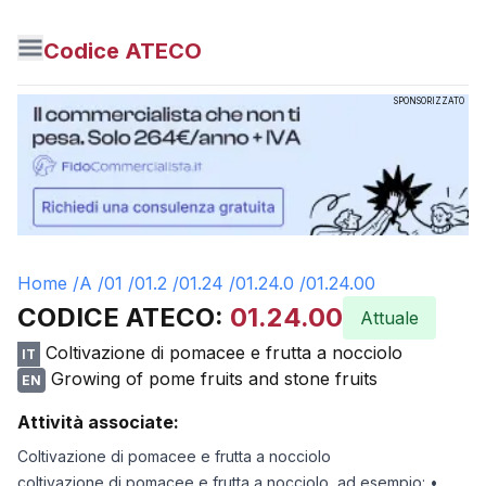
Codice ATECO
SPONSORIZZATO
Home /
A
/
01
/
01.2
/
01.24
/
01.24.0
/
01.24.00
CODICE ATECO:
01.24.00
Attuale
Coltivazione di pomacee e frutta a nocciolo
IT
Growing of pome fruits and stone fruits
EN
Attività associate:
Coltivazione di pomacee e frutta a nocciolo
coltivazione di pomacee e frutta a nocciolo, ad esempio: •