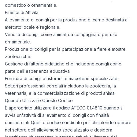
04/08/2025
0
domestico o ornamentale.
05/08/2025
0
Esempi di Attività
06/08/2025
0
Allevamento di conigli per la produzione di carne destinata al
07/08/2025
0
mercato locale e regionale.
08/08/2025
0
Vendita di conigli come animali da compagnia o per uso
ornamentale.
09/08/2025
0
Produzione di conigli per la partecipazione a fiere e mostre
10/08/2025
0
zootecniche.
11/08/2025
0
Gestione di fattorie didattiche che includono conigli come
12/08/2025
0
parte dell'esperienza educativa.
13/08/2025
0
Fornitura di conigli a ristoranti e macellerie specializzate.
14/08/2025
0
Settori professionali correlati includono la zootecnia, la
15/08/2025
0
veterinaria, e la commercializzazione di prodotti animali.
16/08/2025
0
Quando Utilizzare Questo Codice
17/08/2025
0
È appropriato utilizzare il codice ATECO 01.48.10 quando si
18/08/2025
0
avvia un'attività di allevamento di conigli con finalità
19/08/2025
0
commerciali. Questo codice è indicato per chi intende operare
21/08/2025
0
nel settore dell'allevamento specializzato e desidera