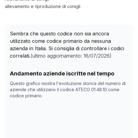
allevamento e riproduzione di conigli
Sembra che questo codice non sia ancora
utilizzato come codice primario da nessuna
azienda in Italia. Si consiglia di controllare i codici
correlati.
(ultimo aggiornamento:
16/07/2026
)
Storico numero di aziende con codice ATECO
01.48.10
Andamento aziende iscritte nel tempo
Data rilevazione
Nume
Questo grafico mostra l'evoluzione storica del numero di
10/05/2025
0
aziende che utilizzano il codice ATECO
01.48.10
come
codice primario.
25/06/2025
0
26/06/2025
0
27/06/2025
0
28/06/2025
0
29/06/2025
0
30/06/2025
0