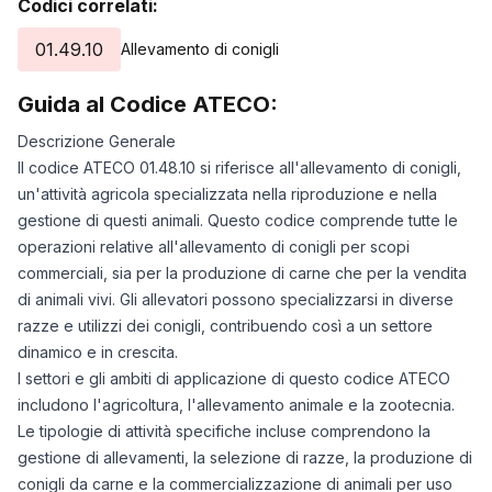
Codici correlati:
18/07/2025
0
19/07/2025
0
01.49.10
Allevamento di conigli
20/07/2025
0
Guida al Codice ATECO:
21/07/2025
0
22/07/2025
0
Descrizione Generale
23/07/2025
0
Il codice ATECO 01.48.10 si riferisce all'allevamento di conigli,
24/07/2025
0
un'attività agricola specializzata nella riproduzione e nella
25/07/2025
0
gestione di questi animali. Questo codice comprende tutte le
26/07/2025
0
operazioni relative all'allevamento di conigli per scopi
27/07/2025
0
commerciali, sia per la produzione di carne che per la vendita
di animali vivi. Gli allevatori possono specializzarsi in diverse
28/07/2025
0
razze e utilizzi dei conigli, contribuendo così a un settore
29/07/2025
0
dinamico e in crescita.
30/07/2025
0
I settori e gli ambiti di applicazione di questo codice ATECO
31/07/2025
0
includono l'agricoltura, l'allevamento animale e la zootecnia.
01/08/2025
0
Le tipologie di attività specifiche incluse comprendono la
02/08/2025
0
gestione di allevamenti, la selezione di razze, la produzione di
03/08/2025
0
conigli da carne e la commercializzazione di animali per uso