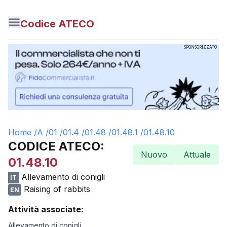
Codice ATECO
SPONSORIZZATO
Home /
A
/
01
/
01.4
/
01.48
/
01.48.1
/
01.48.10
CODICE ATECO:
Nuovo
Attuale
01.48.10
Allevamento di conigli
IT
Raising of rabbits
EN
Attività associate:
Allevamento di conigli