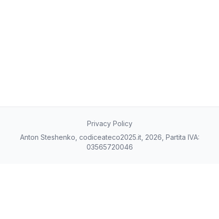
13/10/2025
0
14/10/2025
0
15/10/2025
0
16/10/2025
0
17/10/2025
0
20/11/2025
0
24/12/2025
0
27/01/2026
0
02/03/2026
0
05/04/2026
0
Privacy Policy
09/05/2026
0
Anton Steshenko, codiceateco2025.it, 2026, Partita IVA:
12/06/2026
0
03565720046
16/07/2026
0