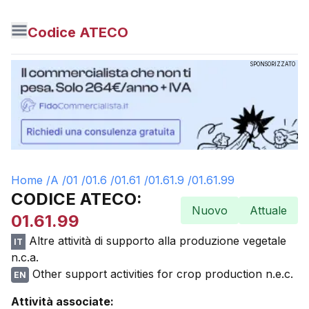
Codice ATECO
SPONSORIZZATO
Home /
A
/
01
/
01.6
/
01.61
/
01.61.9
/
01.61.99
CODICE ATECO:
Nuovo
Attuale
01.61.99
Altre attività di supporto alla produzione vegetale
IT
n.c.a.
Other support activities for crop production n.e.c.
EN
Attività associate: