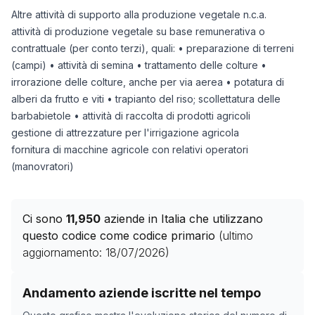
Altre attività di supporto alla produzione vegetale n.c.a.
attività di produzione vegetale su base remunerativa o
contrattuale (per conto terzi), quali: • preparazione di terreni
(campi) • attività di semina • trattamento delle colture •
irrorazione delle colture, anche per via aerea • potatura di
alberi da frutto e viti • trapianto del riso; scollettatura delle
barbabietole • attività di raccolta di prodotti agricoli
gestione di attrezzature per l'irrigazione agricola
fornitura di macchine agricole con relativi operatori
(manovratori)
Ci sono
11,950
aziende in Italia che utilizzano
questo codice come codice primario
(ultimo
aggiornamento:
18/07/2026
)
Storico numero di aziende con codice ATECO
01.61.99
Andamento aziende iscritte nel tempo
Data rilevazione
Nume