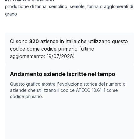
produzione di farina, semolino, semole, farina o agglomerati di
grano
Ci sono
320
aziende in Italia che utilizzano questo
codice come codice primario
(ultimo
aggiornamento:
19/07/2026
)
Storico numero di aziende con codice ATECO
10.61.11
c
Andamento aziende iscritte nel tempo
Data rilevazione
Numer
Questo grafico mostra l'evoluzione storica del numero di
09/05/2025
0
aziende che utilizzano il codice ATECO
10.61.11
come
codice primario.
20/10/2025
289
23/11/2025
291
27/12/2025
291
30/01/2026
313
05/03/2026
315
08/04/2026
315