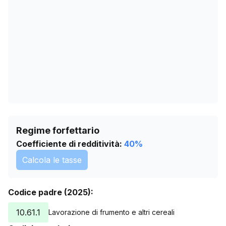
12/05/2026
317
15/06/2026
320
19/07/2026
320
Regime forfettario
Coefficiente di redditività:
40
%
Calcola le tasse
Codice padre (2025):
10.61.1
Lavorazione di frumento e altri cereali