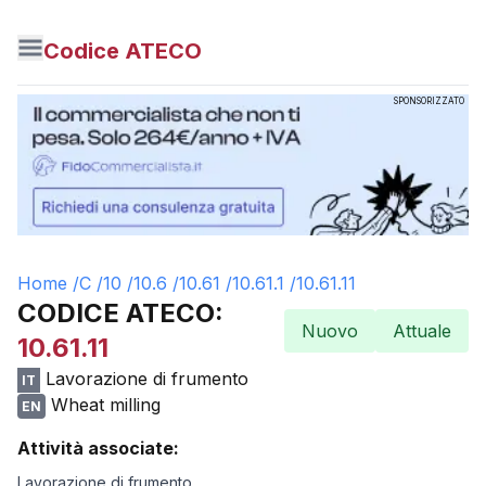
Codice ATECO
SPONSORIZZATO
Home /
C
/
10
/
10.6
/
10.61
/
10.61.1
/
10.61.11
CODICE ATECO:
Nuovo
Attuale
10.61.11
Lavorazione di frumento
IT
Wheat milling
EN
Attività associate:
Lavorazione di frumento