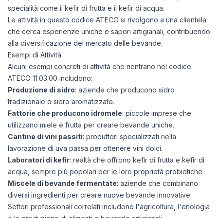
31/01/2026
0
specialità come il kefir di frutta e il kefir di acqua.
Le attività in questo codice ATECO si rivolgono a una clientela
06/03/2026
0
che cerca esperienze uniche e sapori artigianali, contribuendo
09/04/2026
0
alla diversificazione del mercato delle bevande.
13/05/2026
0
Esempi di Attività
16/06/2026
0
Alcuni esempi concreti di attività che rientrano nel codice
20/07/2026
0
ATECO 11.03.00 includono:
Produzione di sidro
: aziende che producono sidro
tradizionale o sidro aromatizzato.
Fattorie che producono idromele
: piccole imprese che
utilizzano miele e frutta per creare bevande uniche.
Cantine di vini passiti
: produttori specializzati nella
lavorazione di uva passa per ottenere vini dolci.
Laboratori di kefir
: realtà che offrono kefir di frutta e kefir di
acqua, sempre più popolari per le loro proprietà probiotiche.
Miscele di bevande fermentate
: aziende che combinano
diversi ingredienti per creare nuove bevande innovative.
Settori professionali correlati includono l'agricoltura, l'enologia