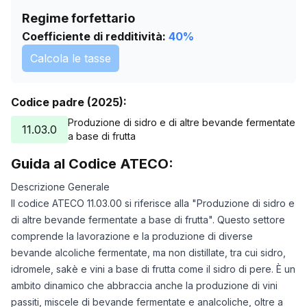
10/06/2025
0
Regime forfettario
11/06/2025
0
Coefficiente di redditività:
40
%
12/06/2025
0
Calcola le tasse
13/06/2025
0
14/06/2025
0
Codice padre (2025):
15/06/2025
0
16/06/2025
0
Produzione di sidro e di altre bevande fermentate
11.03.0
a base di frutta
17/06/2025
0
18/06/2025
0
Guida al Codice ATECO:
19/06/2025
0
Descrizione Generale
20/06/2025
0
Il codice ATECO 11.03.00 si riferisce alla "Produzione di sidro e
21/06/2025
0
di altre bevande fermentate a base di frutta". Questo settore
22/06/2025
0
comprende la lavorazione e la produzione di diverse
23/06/2025
0
bevande alcoliche fermentate, ma non distillate, tra cui sidro,
21/10/2025
0
idromele, sakè e vini a base di frutta come il sidro di pere. È un
24/11/2025
0
ambito dinamico che abbraccia anche la produzione di vini
28/12/2025
0
passiti, miscele di bevande fermentate e analcoliche, oltre a