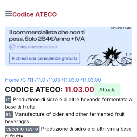
Codice ATECO
SPONSORIZZATO
Home /
C
/
11
/
11.0
/
11.03
/
11.03.0
/
11.03.00
CODICE ATECO:
11.03.00
Attuale
Produzione di sidro e di altre bevande fermentate a
IT
base di frutta
Manufacture of cider and other fermented fruit
EN
beverages
Produzione di sidro e di altri vini a base
VECCHIO TESTO
di frutta