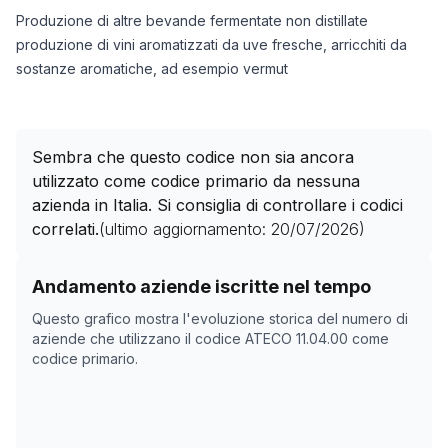
Produzione di altre bevande fermentate non distillate
produzione di vini aromatizzati da uve fresche, arricchiti da
sostanze aromatiche, ad esempio vermut
Sembra che questo codice non sia ancora
utilizzato come codice primario da nessuna
azienda in Italia. Si consiglia di controllare i codici
correlati.
(ultimo aggiornamento:
20/07/2026
)
Storico numero di aziende con codice ATECO
11.04.00
Andamento aziende iscritte nel tempo
Data rilevazione
Nume
Questo grafico mostra l'evoluzione storica del numero di
11/05/2025
0
aziende che utilizzano il codice ATECO
11.04.00
come
codice primario.
21/10/2025
0
24/11/2025
0
28/12/2025
0
31/01/2026
0