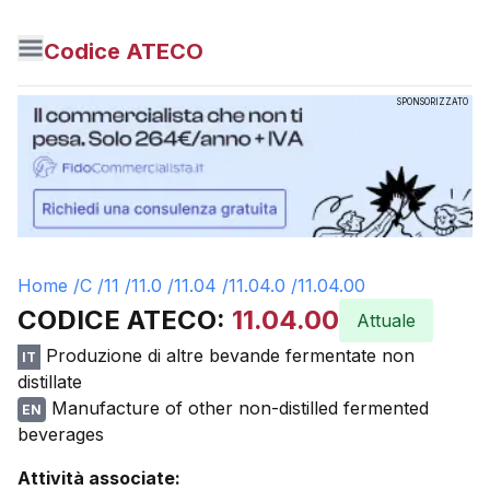
Codice ATECO
SPONSORIZZATO
Home /
C
/
11
/
11.0
/
11.04
/
11.04.0
/
11.04.00
CODICE ATECO:
11.04.00
Attuale
Produzione di altre bevande fermentate non
IT
distillate
Manufacture of other non-distilled fermented
EN
beverages
Attività associate: