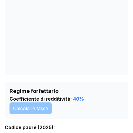
06/03/2026
0
09/04/2026
0
13/05/2026
0
16/06/2026
0
20/07/2026
0
Regime forfettario
Coefficiente di redditività:
40
%
Calcola le tasse
Codice padre (2025):