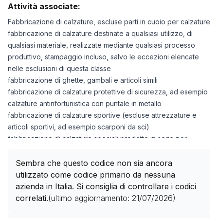
Attività associate:
Fabbricazione di calzature, escluse parti in cuoio per calzature
fabbricazione di calzature destinate a qualsiasi utilizzo, di
qualsiasi materiale, realizzate mediante qualsiasi processo
produttivo, stampaggio incluso, salvo le eccezioni elencate
nelle esclusioni di questa classe
fabbricazione di ghette, gambali e articoli simili
fabbricazione di calzature protettive di sicurezza, ad esempio
calzature antinfortunistica con puntale in metallo
fabbricazione di calzature sportive (escluse attrezzature e
articoli sportivi, ad esempio scarponi da sci)
fabbricazione di calzature speciali prodotte in serie per
sostenere l'arco del piede
fabbricazione di stivali o calzature contenenti parti in pelliccia
Sembra che questo codice non sia ancora
fabbricazione di parti in gomma, legno o plastica di calzature
utilizzato come codice primario da nessuna
azienda in Italia. Si consiglia di controllare i codici
correlati.
(ultimo aggiornamento:
21/07/2026
)