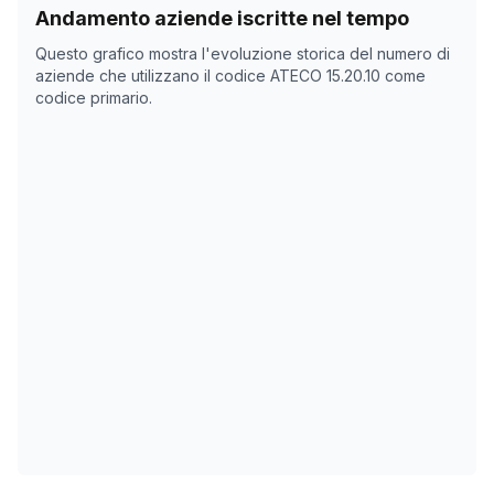
Storico numero di aziende con codice ATECO
15.20.10
Andamento aziende iscritte nel tempo
Data rilevazione
Nume
Questo grafico mostra l'evoluzione storica del numero di
10/05/2025
0
aziende che utilizzano il codice ATECO
15.20.10
come
codice primario.
22/10/2025
0
25/11/2025
0
29/12/2025
0
01/02/2026
0
07/03/2026
0
10/04/2026
0
14/05/2026
0
17/06/2026
0
21/07/2026
0