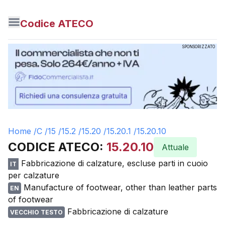
Codice ATECO
SPONSORIZZATO
Home /
C
/
15
/
15.2
/
15.20
/
15.20.1
/
15.20.10
CODICE ATECO:
15.20.10
Attuale
Fabbricazione di calzature, escluse parti in cuoio
IT
per calzature
Manufacture of footwear, other than leather parts
EN
of footwear
Fabbricazione di calzature
VECCHIO TESTO