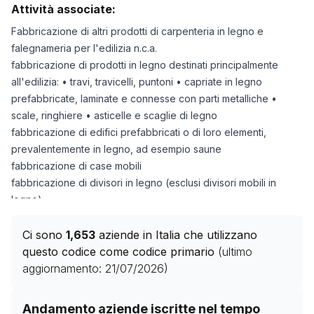
Attività associate:
Fabbricazione di altri prodotti di carpenteria in legno e
falegnameria per l'edilizia n.c.a.
fabbricazione di prodotti in legno destinati principalmente
all'edilizia: • travi, travicelli, puntoni • capriate in legno
prefabbricate, laminate e connesse con parti metalliche •
scale, ringhiere • asticelle e scaglie di legno
fabbricazione di edifici prefabbricati o di loro elementi,
prevalentemente in legno, ad esempio saune
fabbricazione di case mobili
fabbricazione di divisori in legno (esclusi divisori mobili in
legno)
fabbricazione di scenografie in legno
fabbricazione di serre prevalentemente in legno
Ci sono
1,653
aziende in Italia che utilizzano
fabbricazione di stand in legno (esclusi stand per convegni e
questo codice come codice primario
(ultimo
fiere) Sono escluse le seguenti attività:
aggiornamento:
21/07/2026
)
fabbricazione di stand in legno e strutture simili per convegni e
fiere, cfr.
16.23.01
Storico numero di aziende con codice ATECO
16.23.09
Andamento aziende iscritte nel tempo