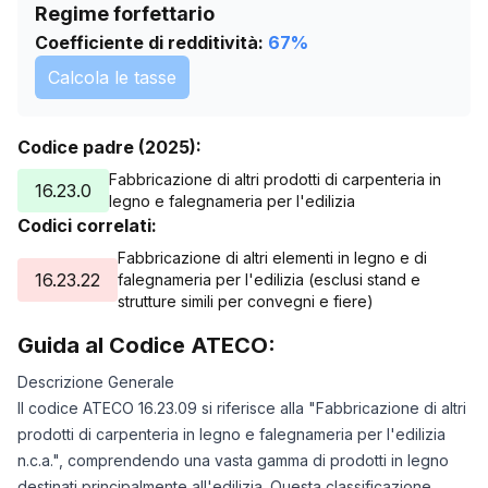
10/06/2025
0
Regime forfettario
11/06/2025
0
Coefficiente di redditività:
67
%
12/06/2025
0
Calcola le tasse
13/06/2025
0
14/06/2025
0
Codice padre (2025):
15/06/2025
0
16/06/2025
0
Fabbricazione di altri prodotti di carpenteria in
16.23.0
legno e falegnameria per l'edilizia
17/06/2025
0
Codici correlati:
18/06/2025
0
Fabbricazione di altri elementi in legno e di
19/06/2025
0
16.23.22
falegnameria per l'edilizia (esclusi stand e
20/06/2025
0
strutture simili per convegni e fiere)
21/06/2025
0
Guida al Codice ATECO:
22/06/2025
0
22/10/2025
1352
Descrizione Generale
25/11/2025
1383
Il codice ATECO 16.23.09 si riferisce alla "Fabbricazione di altri
29/12/2025
1431
prodotti di carpenteria in legno e falegnameria per l'edilizia
n.c.a.", comprendendo una vasta gamma di prodotti in legno
01/02/2026
1460
destinati principalmente all'edilizia. Questa classificazione