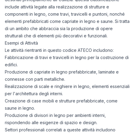
07/03/2026
1486
include attività legate alla realizzazione di strutture e
10/04/2026
1516
componenti in legno, come travi, travicelli e puntoni, nonché
14/05/2026
1555
elementi prefabbricati come capriate in legno e saune. Si tratta
17/06/2026
1623
di un ambito che abbraccia sia la produzione di opere
21/07/2026
1653
strutturali che di elementi più decorativi e funzionali.
Esempi di Attività
Le attività rientranti in questo codice ATECO includono:
Fabbricazione di travi e travicelli in legno per la costruzione di
edifici.
Produzione di capriate in legno prefabbricate, laminate e
connesse con parti metalliche.
Realizzazione di scale e ringhiere in legno, elementi essenziali
per l'architettura degli interni.
Creazione di case mobili e strutture prefabbricate, come
saune in legno.
Produzione di divisori in legno per ambienti interni,
rispondendo alle esigenze di spazio e design.
Settori professionali correlati a queste attività includono