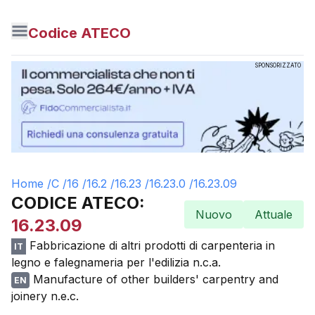
Codice ATECO
SPONSORIZZATO
Home /
C
/
16
/
16.2
/
16.23
/
16.23.0
/
16.23.09
CODICE ATECO:
Nuovo
Attuale
16.23.09
Fabbricazione di altri prodotti di carpenteria in
IT
legno e falegnameria per l'edilizia n.c.a.
Manufacture of other builders' carpentry and
EN
joinery n.e.c.