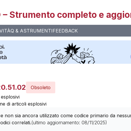
– Strumento completo e aggio
VITÀ
Q & A
STRUMENTI
FEEDBACK
20.51.02
Obsoleto
 esplosivi
e di articoli esplosivi
 non sia ancora utilizzato come codice primario da nessuna 
odici correlati.
(ultimo aggiornamento:
08/11/2025
)