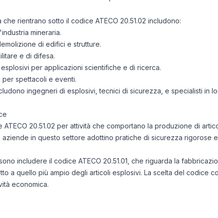
tà che rientrano sotto il codice ATECO 20.51.02 includono:
industria mineraria.
molizione di edifici e strutture.
itare e di difesa.
esplosivi per applicazioni scientifiche e di ricerca.
i per spettacoli e eventi.
ncludono ingegneri di esplosivi, tecnici di sicurezza, e specialisti in lo
ce
ce ATECO 20.51.02 per attività che comportano la produzione di articoli
e aziende in questo settore adottino pratiche di sicurezza rigorose e
sono includere il codice ATECO 20.51.01, che riguarda la fabbricazio
petto a quello più ampio degli articoli esplosivi. La scelta del codice
ività economica.