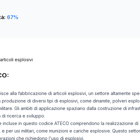
tà:
67
%
rticoli esplosivi
CO:
risce alla fabbricazione di articoli esplosivi, un settore altamente sp
oduzione di diversi tipi di esplosivi, come dinamite, polveri esplosive 
ilitare. Gli ambiti di applicazione spaziano dalla costruzione di infras
tà di ricerca e sviluppo.
iche incluse in questo codice ATECO comprendono la realizzazione di 
avo, e per usi militari, come munizioni e cariche esplosive. Questo setto
erazioni che richiedono l'uso di esplosivi.