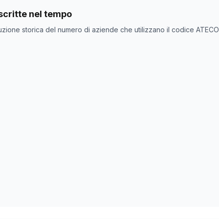
nde con codice ATECO
20.51.02
come codice primario
critte nel tempo
one
Numero aziende
uzione storica del numero di aziende che utilizzano il codice ATEC
138
138
0