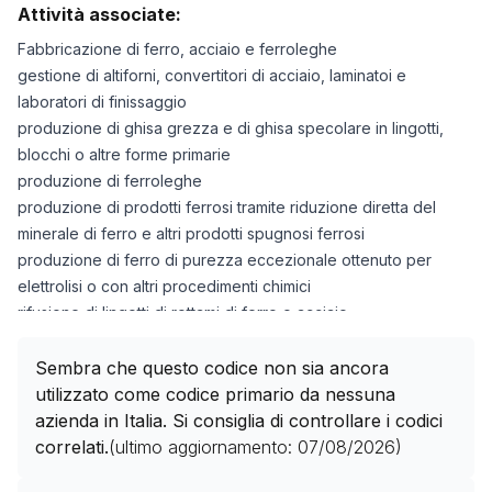
Attività associate:
Fabbricazione di ferro, acciaio e ferroleghe
gestione di altiforni, convertitori di acciaio, laminatoi e
laboratori di finissaggio
produzione di ghisa grezza e di ghisa specolare in lingotti,
blocchi o altre forme primarie
produzione di ferroleghe
produzione di prodotti ferrosi tramite riduzione diretta del
minerale di ferro e altri prodotti spugnosi ferrosi
produzione di ferro di purezza eccezionale ottenuto per
elettrolisi o con altri procedimenti chimici
rifusione di lingotti di rottami di ferro o acciaio
produzione di ferro granulare e di polvere di ferro
produzione di lingotti o altre forme primarie in ferro e acciaio
Sembra che questo codice non sia ancora
produzione di prodotti semilavorati in ferro o acciaio
utilizzato come codice primario da nessuna
produzione di prodotti laminati piatti a caldo e a freddo in ferro
azienda in Italia. Si consiglia di controllare i codici
o acciaio
correlati.
(ultimo aggiornamento:
07/08/2026
)
produzione di angolari e profilati in ferro o acciaio non legato