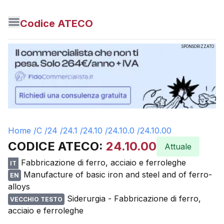
Codice ATECO
SPONSORIZZATO
Home /
C
/
24
/
24.1
/
24.10
/
24.10.0
/
24.10.00
CODICE ATECO:
24.10.00
Attuale
Fabbricazione di ferro, acciaio e ferroleghe
IT
Manufacture of basic iron and steel and of ferro-
EN
alloys
Siderurgia - Fabbricazione di ferro,
VECCHIO TESTO
acciaio e ferroleghe