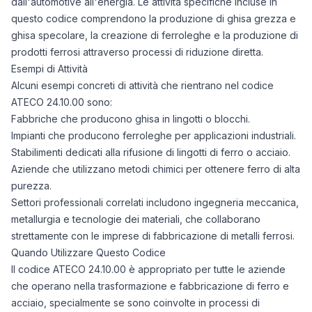
31/05/2026
0
dall'automotive all'energia. Le attività specifiche incluse in
04/07/2026
0
questo codice comprendono la produzione di ghisa grezza e
ghisa specolare, la creazione di ferroleghe e la produzione di
07/08/2026
0
prodotti ferrosi attraverso processi di riduzione diretta.
Esempi di Attività
Alcuni esempi concreti di attività che rientrano nel codice
ATECO 24.10.00 sono:
Fabbriche che producono ghisa in lingotti o blocchi.
Impianti che producono ferroleghe per applicazioni industriali.
Stabilimenti dedicati alla rifusione di lingotti di ferro o acciaio.
Aziende che utilizzano metodi chimici per ottenere ferro di alta
purezza.
Settori professionali correlati includono ingegneria meccanica,
metallurgia e tecnologie dei materiali, che collaborano
strettamente con le imprese di fabbricazione di metalli ferrosi.
Quando Utilizzare Questo Codice
Il codice ATECO 24.10.00 è appropriato per tutte le aziende
che operano nella trasformazione e fabbricazione di ferro e
acciaio, specialmente se sono coinvolte in processi di