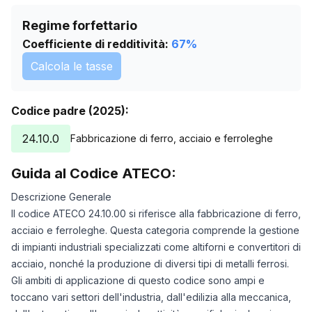
09/06/2025
0
10/06/2025
0
Regime forfettario
11/06/2025
0
Coefficiente di redditività:
67
%
12/06/2025
0
Calcola le tasse
13/06/2025
0
14/06/2025
0
Codice padre (2025):
15/06/2025
0
16/06/2025
0
24.10.0
Fabbricazione di ferro, acciaio e ferroleghe
17/06/2025
0
18/06/2025
0
Guida al Codice ATECO:
19/06/2025
0
Descrizione Generale
25/10/2025
0
Il codice ATECO 24.10.00 si riferisce alla fabbricazione di ferro,
28/11/2025
0
acciaio e ferroleghe. Questa categoria comprende la gestione
15/01/2026
0
di impianti industriali specializzati come altiforni e convertitori di
18/02/2026
0
acciaio, nonché la produzione di diversi tipi di metalli ferrosi.
24/03/2026
0
Gli ambiti di applicazione di questo codice sono ampi e
27/04/2026
0
toccano vari settori dell'industria, dall'edilizia alla meccanica,