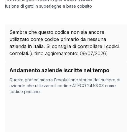
fusione di getti in superleghe a base cobalto
Sembra che questo codice non sia ancora
utilizzato come codice primario da nessuna
azienda in Italia. Si consiglia di controllare i codici
correlati.
(ultimo aggiornamento:
09/07/2026
)
Storico numero di aziende con codice ATECO
24.53.03
Andamento aziende iscritte nel tempo
Data rilevazione
Nume
Questo grafico mostra l'evoluzione storica del numero di
05/05/2025
0
aziende che utilizzano il codice ATECO
24.53.03
come
codice primario.
25/10/2025
0
28/11/2025
0
20/01/2026
0
23/02/2026
0
29/03/2026
0
02/05/2026
0