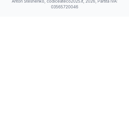
Anton Steshenko, codiceateco2025.it, 2026, Partita IVA:
03565720046