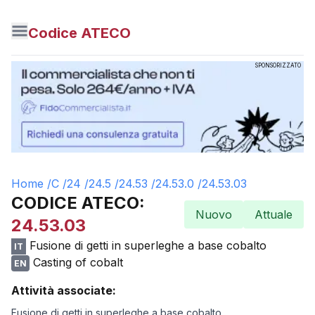
Codice ATECO
SPONSORIZZATO
Home /
C
/
24
/
24.5
/
24.53
/
24.53.0
/
24.53.03
CODICE ATECO:
Nuovo
Attuale
24.53.03
Fusione di getti in superleghe a base cobalto
IT
Casting of cobalt
EN
Attività associate:
Fusione di getti in superleghe a base cobalto