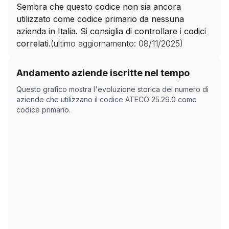
Sembra che questo codice non sia ancora
utilizzato come codice primario da nessuna
azienda in Italia. Si consiglia di controllare i codici
correlati.
(ultimo aggiornamento:
08/11/2025
)
Storico numero di aziende con codice ATECO
25.29.0
c
Andamento aziende iscritte nel tempo
Data rilevazione
Numer
Questo grafico mostra l'evoluzione storica del numero di
12/04/2025
0
aziende che utilizzano il codice ATECO
25.29.0
come
codice primario.
08/11/2025
0