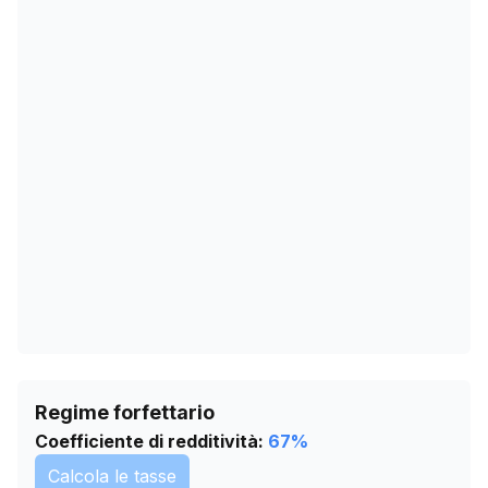
29/11/2025
0
21/01/2026
0
24/02/2026
0
30/03/2026
0
03/05/2026
0
06/06/2026
0
10/07/2026
0
Regime forfettario
Coefficiente di redditività:
67
%
Calcola le tasse