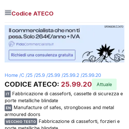
Codice ATECO
SPONSORIZZATO
Home /
C
/
25
/
25.9
/
25.99
/
25.99.2
/
25.99.20
CODICE ATECO:
25.99.20
Attuale
Fabbricazione di casseforti, cassette di sicurezza e
IT
porte metalliche blindate
Manufacture of safes, strongboxes and metal
EN
armoured doors
Fabbricazione di casseforti, forzieri e
VECCHIO TESTO
porte metalliche blindate