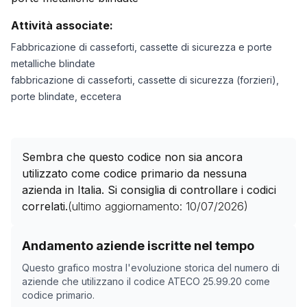
Attività associate:
Fabbricazione di casseforti, cassette di sicurezza e porte
metalliche blindate
fabbricazione di casseforti, cassette di sicurezza (forzieri),
porte blindate, eccetera
Sembra che questo codice non sia ancora
utilizzato come codice primario da nessuna
azienda in Italia. Si consiglia di controllare i codici
correlati.
(ultimo aggiornamento:
10/07/2026
)
Storico numero di aziende con codice ATECO
25.99.2
Andamento aziende iscritte nel tempo
Data rilevazione
Nume
Questo grafico mostra l'evoluzione storica del numero di
04/05/2025
0
aziende che utilizzano il codice ATECO
25.99.20
come
codice primario.
26/10/2025
0