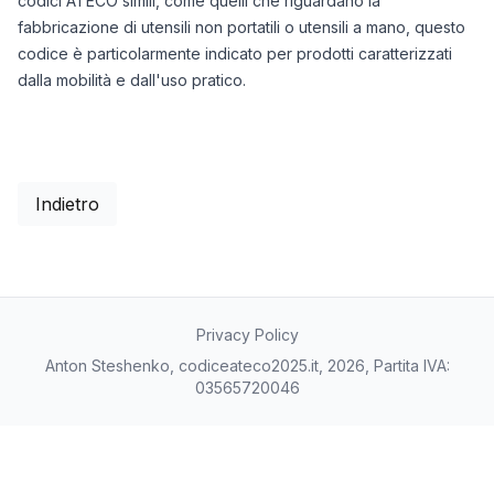
codici ATECO simili, come quelli che riguardano la
fabbricazione di utensili non portatili o utensili a mano, questo
codice è particolarmente indicato per prodotti caratterizzati
dalla mobilità e dall'uso pratico.
Indietro
Privacy Policy
Anton Steshenko, codiceateco2025.it, 2026, Partita IVA:
03565720046