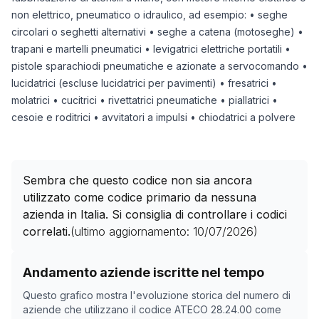
non elettrico, pneumatico o idraulico, ad esempio: • seghe
circolari o seghetti alternativi • seghe a catena (motoseghe) •
trapani e martelli pneumatici • levigatrici elettriche portatili •
pistole sparachiodi pneumatiche e azionate a servocomando •
lucidatrici (escluse lucidatrici per pavimenti) • fresatrici •
molatrici • cucitrici • rivettatrici pneumatiche • piallatrici •
cesoie e roditrici • avvitatori a impulsi • chiodatrici a polvere
Sembra che questo codice non sia ancora
utilizzato come codice primario da nessuna
azienda in Italia. Si consiglia di controllare i codici
correlati.
(ultimo aggiornamento:
10/07/2026
)
Storico numero di aziende con codice ATECO
28.24.0
Andamento aziende iscritte nel tempo
Data rilevazione
Nume
Questo grafico mostra l'evoluzione storica del numero di
03/05/2025
0
aziende che utilizzano il codice ATECO
28.24.00
come