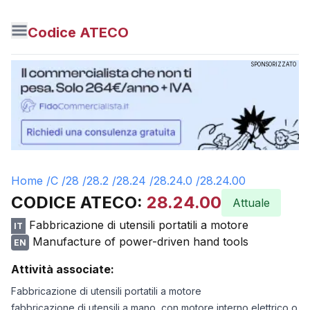
Codice ATECO
SPONSORIZZATO
Home /
C
/
28
/
28.2
/
28.24
/
28.24.0
/
28.24.00
CODICE ATECO:
28.24.00
Attuale
Fabbricazione di utensili portatili a motore
IT
Manufacture of power-driven hand tools
EN
Attività associate:
Fabbricazione di utensili portatili a motore
fabbricazione di utensili a mano, con motore interno elettrico o