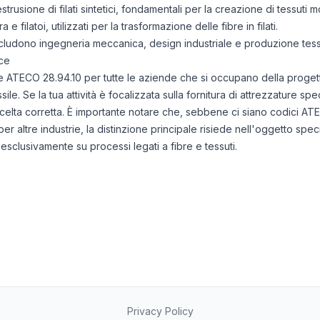
rusione di filati sintetici, fondamentali per la creazione di tessuti m
e filatoi, utilizzati per la trasformazione delle fibre in filati.
includono ingegneria meccanica, design industriale e produzione tess
ce
ice ATECO 28.94.10 per tutte le aziende che si occupano della proge
le. Se la tua attività è focalizzata sulla fornitura di attrezzature spec
elta corretta. È importante notare che, sebbene ci siano codici ATECO
er altre industrie, la distinzione principale risiede nell'oggetto spec
esclusivamente su processi legati a fibre e tessuti.
Privacy Policy