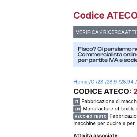
Codice ATECO 
VERIFICA
RICERCA
ATTI
Home /
C
/
28
/
28.9
/
28.94
/
CODICE ATECO:
Fabbricazione di macchin
IT
Manufacture of textile
EN
Fabbricazion
VECCHIO TESTO
macchine per cucire e per m
Attività associate: