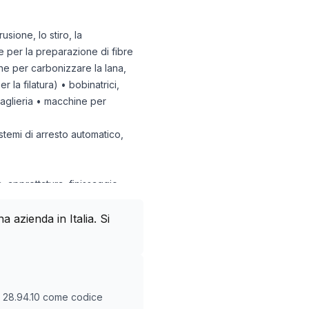
sione, lo stiro, la
hine per la preparazione di fibre
hine per carbonizzare la lana,
r la filatura) • bobinatrici,
maglieria • macchine per
istemi di arresto automatico,
, apprettatura, finissaggio,
ellare i tessuti
mestico)
azienda in Italia. Si
O
28.94.10
come codice