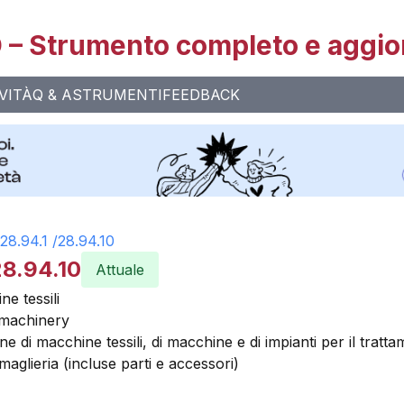
– Strumento completo e aggio
VITÀ
Q & A
STRUMENTI
FEEDBACK
28.94.1
/
28.94.10
28.94.10
Attuale
e tessili
 machinery
e di macchine tessili, di macchine e di impianti per il trattame
aglieria (incluse parti e accessori)