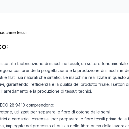
acchine tessili
CO:
risce alla fabbricazione di macchine tessili, un settore fondamentale n
categoria comprende la progettazione e la produzione di macchine de
suti e filati, sia naturali che sintetici. Le macchine realizzate in ques
ivi, garantendo l'efficienza e la qualità del prodotto finale. I settori
ell'arredamento e la produzione di tessuti tecnici.
 ATECO 28.94.10 comprendono:
otone, utilizzati per separare le fibre di cotone dalle semi.
ci e cardatrici, essenziali per preparare le fibre tessili prima della fi
ana, impiegate nel processo di pulizia delle fibre prima della lavorazi