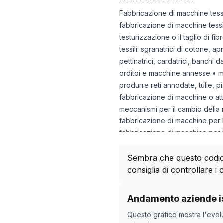
Fabbricazione di macchine tessi
fabbricazione di macchine tessil
testurizzazione o il taglio di fibr
tessili: sgranatrici di cotone, a
pettinatrici, cardatrici, banchi d
orditoi e macchine annesse • ma
produrre reti annodate, tulle, p
fabbricazione di macchine o attre
meccanismi per il cambio della n
fabbricazione di macchine per l
fabbricazione di macchine per il
rivestimento o impregnazione di 
fabbricazione di macchine per 
Sembra che questo codice
fabbricazione di macchine per la 
consiglia di controllare i c
fabbricazione di parti e acces
Storico numero di azie
Andamento aziende is
Data rilevazi
Questo grafico mostra l'evol
03/05/2025