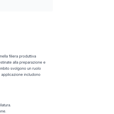
ella filiera produttiva
stinate alla preparazione e
to ambito svolgono un ruolo
 di applicazione includono
latura.
one.