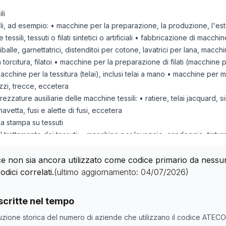
li
i, ad esempio: • macchine per la preparazione, la produzione, l'estru
e tessili, tessuti o filati sintetici o artificiali • fabbricazione di macc
priballe, garnettatrici, distenditoi per cotone, lavatrici per lana, macc
a torcitura, filatoi • macchine per la preparazione di filati (macchine pe
cchine per la tessitura (telai), inclusi telai a mano • macchine per 
izzi, trecce, eccetera
zzature ausiliarie delle macchine tessili: • ratiere, telai jacquard, s
avetta, fusi e alette di fusi, eccetera
a stampa su tessuti
 trattamento dei tessuti: • macchine per lavaggio, candeggio, tintura
tessuti • macchine per avvolgere, srotolare, piegare, tagliare o dent
cucire, fabbricazione di testine e aghi (per uso domestico o non do
 non sia ancora utilizzato come codice primario da nessuna 
produzione o la finitura di feltri o di tessuti non-tessuti
odici correlati.
(ultimo aggiornamento:
04/07/2026
)
sori delle macchine sopra elencate
nde con codice ATECO
28.94.10
come codice primario
critte nel tempo
one
Numero aziende
uzione storica del numero di aziende che utilizzano il codice ATEC
0