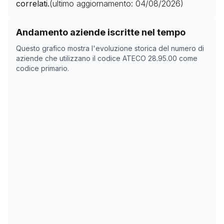
correlati.
(ultimo aggiornamento:
04/08/2026
)
Storico numero di aziende con codice ATECO
28.95.0
Andamento aziende iscritte nel tempo
Data rilevazione
Nume
Questo grafico mostra l'evoluzione storica del numero di
02/05/2025
0
aziende che utilizzano il codice ATECO
28.95.00
come
codice primario.
28/10/2025
0
01/12/2025
0
12/01/2026
0
15/02/2026
0
21/03/2026
0
24/04/2026
0
28/05/2026
0
01/07/2026
0
04/08/2026
0