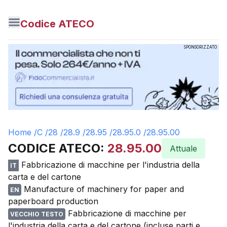
Codice ATECO
SPONSORIZZATO
Home /
C
/
28
/
28.9
/
28.95
/
28.95.0
/
28.95.00
CODICE ATECO:
28.95.00
Attuale
Fabbricazione di macchine per l'industria della
IT
carta e del cartone
Manufacture of machinery for paper and
EN
paperboard production
Fabbricazione di macchine per
VECCHIO TESTO
l'industria della carta e del cartone (incluse parti e