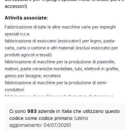
accessori)
Attività associate:
Fabbricazione di tutte le altre macchine varie per impieghi
speciali n.c.a.
fabbricazione di essiccatoi (essiccatori) per legno, pasta-
carta, carta o cartone e altri materiali (esclusi essiccatoi per
prodotti agricoli e tessili)
fabbricazione di macchine per la produzione di piastrelle,
mattoni, paste ceramiche modellate, tubi, elettrodi in grafite,
gesso per lavagne, eccetera
fabbricazione di macchine per la produzione di semi-
conduttori
fabbricazione di macchine per la formatura di stampi per
fonderie
fabbricazione di macchine e apparecchiature varie per
Ci sono
983
aziende in Italia che utilizzano questo
impieghi speciali, ad esempio: • macchine per montare
codice come codice primario
(ultimo
lampade elettriche o elettroniche, tubi (valvole) o lampadine •
aggiornamento:
04/07/2026
)