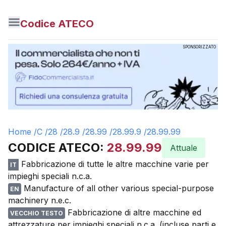
Codice ATECO
SPONSORIZZATO
Home /
C
/
28
/
28.9
/
28.99
/
28.99.9
/
28.99.99
CODICE ATECO:
28.99.99
Attuale
Fabbricazione di tutte le altre macchine varie per
IT
impieghi speciali n.c.a.
Manufacture of all other various special-purpose
EN
machinery n.e.c.
Fabbricazione di altre macchine ed
VECCHIO TESTO
attrezzature per impieghi speciali n.c.a. (incluse parti e