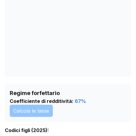
25/02/2026
0
31/03/2026
0
04/05/2026
0
07/06/2026
0
11/07/2026
0
Regime forfettario
Coefficiente di redditività:
67
%
Calcola le tasse
Codici figli (2025):