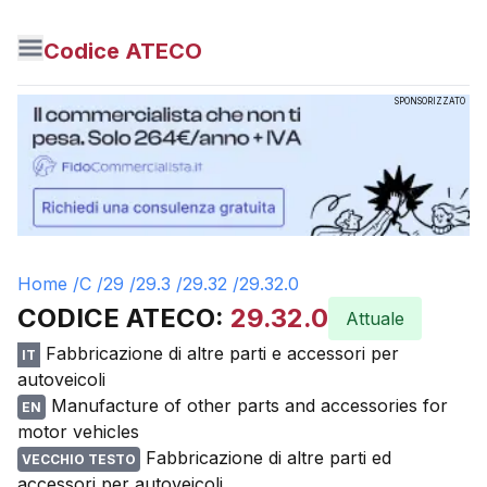
Codice ATECO
SPONSORIZZATO
Home /
C
/
29
/
29.3
/
29.32
/
29.32.0
CODICE ATECO:
29.32.0
Attuale
Fabbricazione di altre parti e accessori per
IT
autoveicoli
Manufacture of other parts and accessories for
EN
motor vehicles
Fabbricazione di altre parti ed
VECCHIO TESTO
accessori per autoveicoli