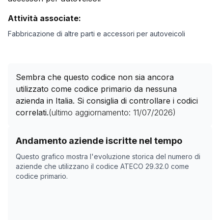
Attività associate:
Fabbricazione di altre parti e accessori per autoveicoli
Sembra che questo codice non sia ancora
utilizzato come codice primario da nessuna
azienda in Italia. Si consiglia di controllare i codici
correlati.
(ultimo aggiornamento:
11/07/2026
)
Storico numero di aziende con codice ATECO
29.32.0
c
Andamento aziende iscritte nel tempo
Data rilevazione
Numer
Questo grafico mostra l'evoluzione storica del numero di
09/04/2025
0
aziende che utilizzano il codice ATECO
29.32.0
come
codice primario.
25/05/2025
0
28/10/2025
0
01/12/2025
0
22/01/2026
0