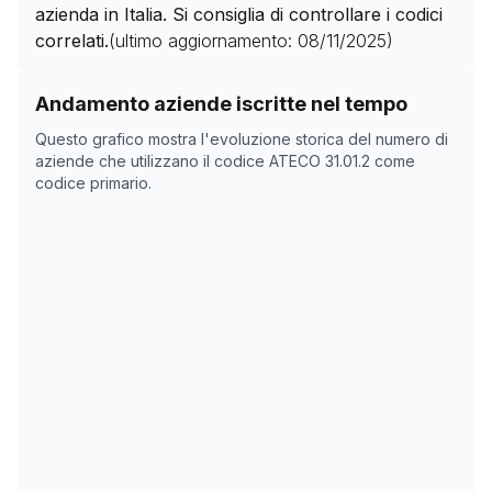
azienda in Italia. Si consiglia di controllare i codici
correlati.
(ultimo aggiornamento:
08/11/2025
)
Storico numero di aziende con codice ATECO
31.01.2
c
Andamento aziende iscritte nel tempo
Data rilevazione
Numer
Questo grafico mostra l'evoluzione storica del numero di
11/04/2025
404
aziende che utilizzano il codice ATECO
31.01.2
come
codice primario.
08/11/2025
0