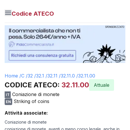
Codice ATECO
SPONSORIZZATO
Home /
C
/
32
/
32.1
/
32.11
/
32.11.0
/
32.11.00
CODICE ATECO:
32.11.00
Attuale
Coniazione di monete
IT
Striking of coins
EN
Attività associate:
Coniazione di monete
coniazione di monete, aventi o meno corso legale, anche in