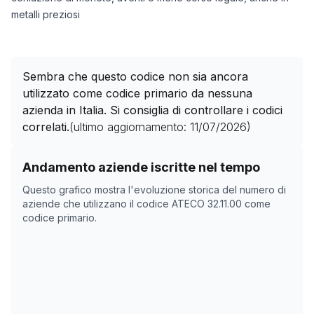
metalli preziosi
Sembra che questo codice non sia ancora
utilizzato come codice primario da nessuna
azienda in Italia. Si consiglia di controllare i codici
correlati.
(ultimo aggiornamento:
11/07/2026
)
Storico numero di aziende con codice ATECO
32.11.00
Andamento aziende iscritte nel tempo
Data rilevazione
Nume
Questo grafico mostra l'evoluzione storica del numero di
02/05/2025
0
aziende che utilizzano il codice ATECO
32.11.00
come
codice primario.
29/10/2025
0
02/12/2025
0
22/01/2026
0
25/02/2026
0
31/03/2026
0
04/05/2026
0