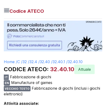
Codice ATECO
SPONSORIZZATO
Home /
C
/
32
/
32.4
/
32.40
/
32.40.1
/
32.40.10
CODICE ATECO:
32.40.10
Attuale
Fabbricazione di giochi
IT
Manufacture of games
EN
Fabbricazione di giochi (inclusi i giochi
VECCHIO TESTO
elettronici)
Attività associate: