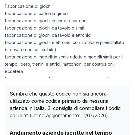
Fabbricazione di giochi
fabbricazione di carte da gioco
fabbricazione di giochi in carta o cartone
fabbricazione di giochi da tavolo e simili
fabbricazione di giochi da tavolo elettronici
fabbricazione di giochi elettronici con software preinstallato
(software non sostituibile)
fabbricazione di modelli in scala ridotta e modelli simili per il
tempo libero, trenini elettrici, mattoncini per costruzioni,
eccetera
fabbricazione di macchine da gioco e per il gioco d'azzardo
(apparecchi che consentono vincite in denaro)
fabbricazione di tavoli da biliardo e tavoli speciali da gioco
Sembra che questo codice non sia ancora
per casinò, eccetera
utilizzato come codice primario da nessuna
fabbricazione di tavoli da ping pong
azienda in Italia. Si consiglia di controllare i codici
fabbricazione di articoli giocattolo per luna-park, per giochi da
correlati.
(ultimo aggiornamento:
11/07/2026
)
tavolo o di società
fabbricazione di puzzle e articoli simili
Storico numero di aziende con codice ATECO
32.40.10
Andamento aziende iscritte nel tempo