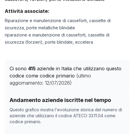
Attività associate:
Riparazione e manutenzione di casseforti, cassette di
sicurezza, porte metalliche blindate
riparazione e manutenzione di casseforti, cassette di
sicurezza (forzieri), porte blindate, eccetera
Ci sono
415
aziende in Italia che utilizzano questo
codice come codice primario
(ultimo
aggiornamento:
12/07/2026
)
Storico numero di aziende con codice ATECO
33.11.04
Andamento aziende iscritte nel tempo
Data rilevazione
Nume
Questo grafico mostra l'evoluzione storica del numero di
09/04/2025
359
aziende che utilizzano il codice ATECO
33.11.04
come
codice primario.
25/05/2025
364
30/10/2025
377