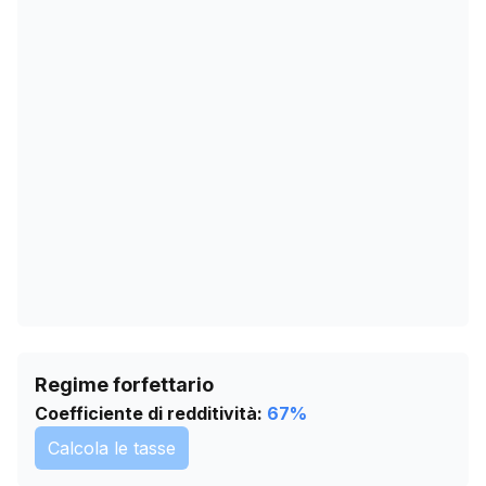
03/12/2025
381
23/01/2026
403
26/02/2026
404
01/04/2026
406
05/05/2026
409
08/06/2026
412
12/07/2026
415
Regime forfettario
Coefficiente di redditività:
67
%
Calcola le tasse