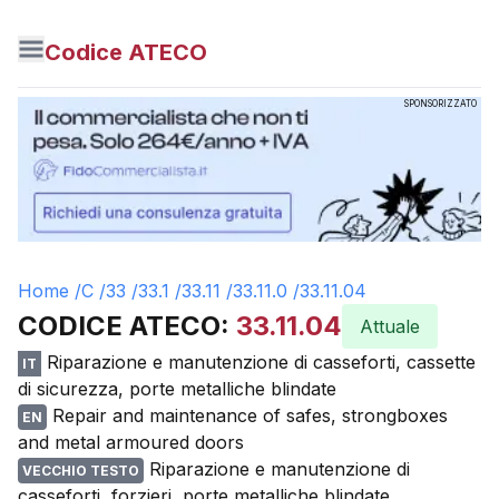
Codice ATECO
SPONSORIZZATO
Home /
C
/
33
/
33.1
/
33.11
/
33.11.0
/
33.11.04
CODICE ATECO:
33.11.04
Attuale
Riparazione e manutenzione di casseforti, cassette
IT
di sicurezza, porte metalliche blindate
Repair and maintenance of safes, strongboxes
EN
and metal armoured doors
Riparazione e manutenzione di
VECCHIO TESTO
casseforti, forzieri, porte metalliche blindate