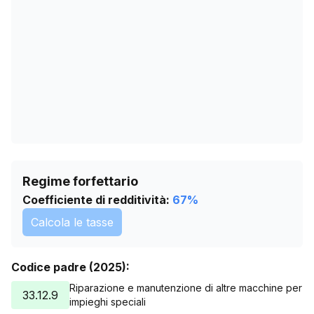
08/06/2026
256
12/07/2026
254
Regime forfettario
Coefficiente di redditività:
67
%
Calcola le tasse
Codice padre (2025):
Riparazione e manutenzione di altre macchine per
33.12.9
impieghi speciali