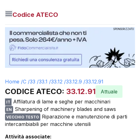
Codice ATECO
SPONSORIZZATO
Home /
C
/
33
/
33.1
/
33.12
/
33.12.9
/
33.12.91
CODICE ATECO:
33.12.91
Attuale
Affilatura di lame e seghe per macchinari
IT
Sharpening of machinery blades and saws
EN
Riparazione e manutenzione di parti
VECCHIO TESTO
intercambiabili per macchine utensili
Attività associate: