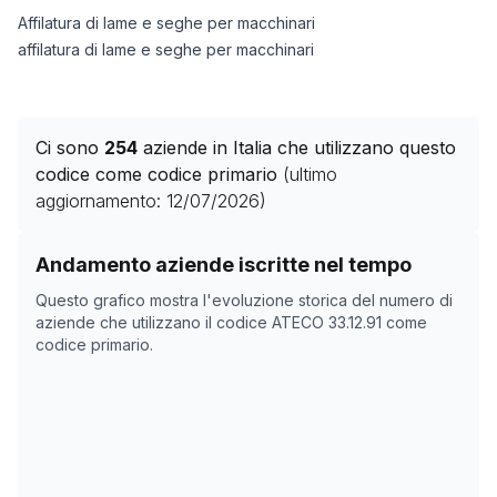
Affilatura di lame e seghe per macchinari
affilatura di lame e seghe per macchinari
Ci sono
254
aziende in Italia che utilizzano questo
codice come codice primario
(ultimo
aggiornamento:
12/07/2026
)
Storico numero di aziende con codice ATECO
33.12.91
Andamento aziende iscritte nel tempo
Data rilevazione
Numer
Questo grafico mostra l'evoluzione storica del numero di
01/05/2025
274
aziende che utilizzano il codice ATECO
33.12.91
come
codice primario.
30/10/2025
264
03/12/2025
266
23/01/2026
271
26/02/2026
262
01/04/2026
261
05/05/2026
258