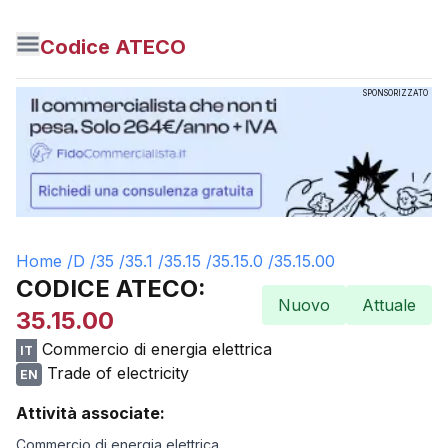
Codice ATECO
SPONSORIZZATO
Home /
D
/
35
/
35.1
/
35.15
/
35.15.0
/
35.15.00
CODICE ATECO:
Nuovo
Attuale
35.15.00
Commercio di energia elettrica
IT
Trade of electricity
EN
Attività associate:
Commercio di energia elettrica