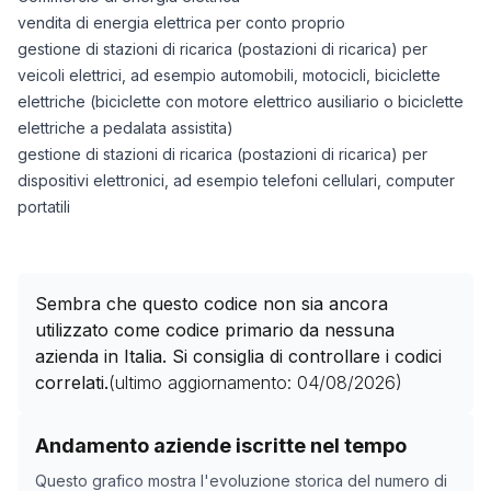
vendita di energia elettrica per conto proprio
gestione di stazioni di ricarica (postazioni di ricarica) per
veicoli elettrici, ad esempio automobili, motocicli, biciclette
elettriche (biciclette con motore elettrico ausiliario o biciclette
elettriche a pedalata assistita)
gestione di stazioni di ricarica (postazioni di ricarica) per
dispositivi elettronici, ad esempio telefoni cellulari, computer
portatili
Sembra che questo codice non sia ancora
utilizzato come codice primario da nessuna
azienda in Italia. Si consiglia di controllare i codici
correlati.
(ultimo aggiornamento:
04/08/2026
)
Storico numero di aziende con codice ATECO
35.15.00
Andamento aziende iscritte nel tempo
Data rilevazione
Nume
Questo grafico mostra l'evoluzione storica del numero di