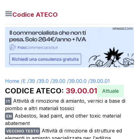
Codice ATECO
SPONSORIZZATO
Home /
E
/
39
/
39.0
/
39.00
/
39.00.0
/
39.00.01
CODICE ATECO:
39.00.01
Attuale
Attività di rimozione di amianto, vernici a base di
IT
piombo e altri materiali tossici
Asbestos, lead paint, and other toxic material
EN
abatement
Attività di rimozione di strutture ed
VECCHIO TESTO
elementi in amianto specializzata per l'edilizia