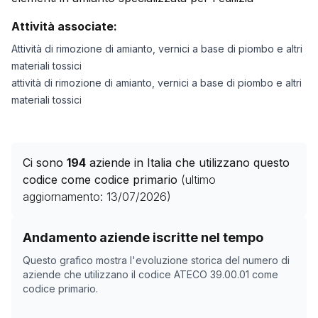
Attività associate:
Attività di rimozione di amianto, vernici a base di piombo e altri
materiali tossici
attività di rimozione di amianto, vernici a base di piombo e altri
materiali tossici
Ci sono
194
aziende in Italia che utilizzano questo
codice come codice primario
(ultimo
aggiornamento:
13/07/2026
)
Storico numero di aziende con codice ATECO
39.00.01
Andamento aziende iscritte nel tempo
Data rilevazione
Nume
Questo grafico mostra l'evoluzione storica del numero di
30/04/2025
186
aziende che utilizzano il codice ATECO
39.00.01
come
codice primario.
31/10/2025
186
04/12/2025
189