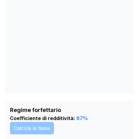
24/01/2026
195
27/02/2026
196
02/04/2026
198
06/05/2026
194
09/06/2026
193
13/07/2026
194
Regime forfettario
Coefficiente di redditività:
67
%
Calcola le tasse