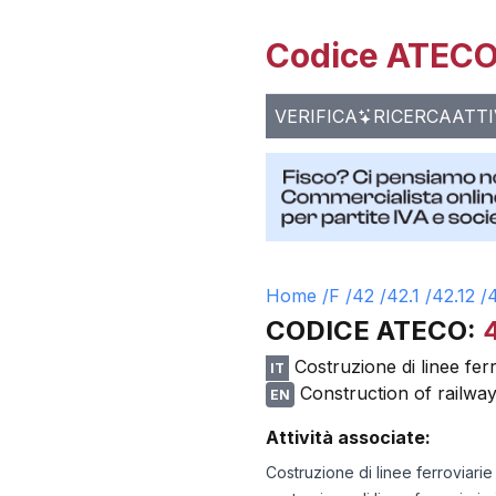
Codice ATECO 
VERIFICA
RICERCA
ATTI
Home /
F
/
42
/
42.1
/
42.12
/
4
CODICE ATECO:
Costruzione di linee fer
IT
Construction of railwa
EN
Attività associate:
Costruzione di linee ferroviari