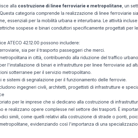
risce alla
costruzione di linee ferroviarie e metropolitane
, un set
o. Questa categoria comprende la realizzazione di linee ferroviarie si
ne, essenziali per la mobilità urbana e interurbana. Le attività incl
ettriche sospese e binari conduttori specificamente progettati per le
odice ATECO 42.12.00 possono includere:
erroviarie, sia per il trasporto passeggeri che merci.
metropolitana in città, contribuendo alla riduzione del traffico urbano
er l'installazione di binari e infrastrutture per linee ferroviarie ad alt
zioni sotterranee per il servizio metropolitano.
rici e sistemi di segnalazione per il funzionamento delle ferrovie.
ludono ingegneri civili, architetti, progettisti di infrastrutture e special
ce
to per le imprese che si dedicano alla costruzione di infrastrutture
no e realizzano opere complesse nel settore dei trasporti. È import
codici simili, come quelli relativi alla costruzione di strade o ponti, 
 e metropolitane, evidenziando così l'importanza di una specializzazi