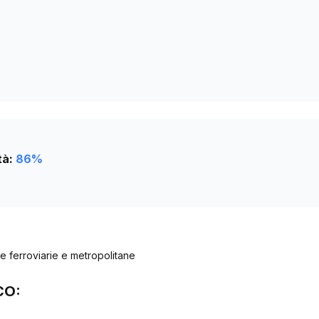
0
tà:
86
%
ee ferroviarie e metropolitane
CO: