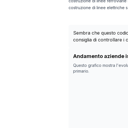
costruzione di linee ferroviarie
costruzione di linee elettriche 
Sembra che questo codice
consiglia di controllare i c
Storico numero di azie
Andamento aziende is
Data rilevazi
Questo grafico mostra l'evol
30/04/2025
primario.
31/10/2025
04/12/2025
24/01/2026
27/02/2026
02/04/2026
06/05/2026
09/06/2026