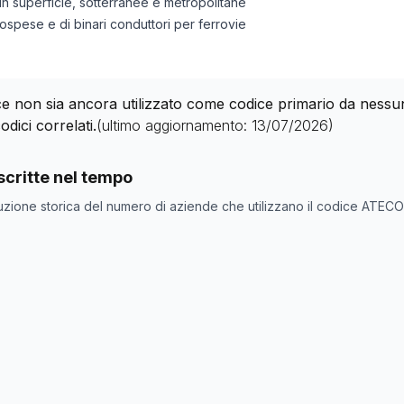
 in superficie, sotterranee e metropolitane
sospese e di binari conduttori per ferrovie
 non sia ancora utilizzato come codice primario da nessuna 
odici correlati.
(ultimo aggiornamento:
13/07/2026
)
nde con codice ATECO
42.12.00
come codice primario
critte nel tempo
one
Numero aziende
uzione storica del numero di aziende che utilizzano il codice ATEC
0
0
0
0
0
0
0
0