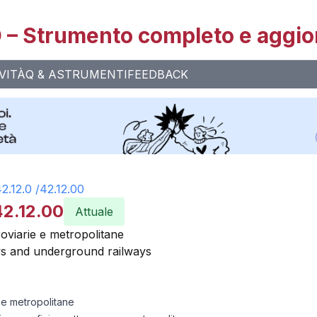
– Strumento completo e aggio
VITÀ
Q & A
STRUMENTI
FEEDBACK
2.12.0
/
42.12.00
42.12.00
Attuale
roviarie e metropolitane
ys and underground railways
e e metropolitane