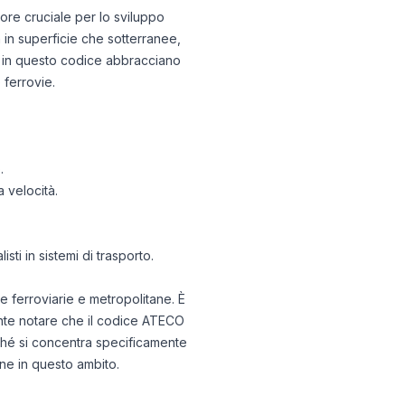
tore cruciale per lo sviluppo
a in superficie che sotterranee,
use in questo codice abbracciano
 ferrovie.
.
a velocità.
isti in sistemi di trasporto.
 ferroviarie e metropolitane. È
ante notare che il codice ATECO
poiché si concentra specificamente
one in questo ambito.