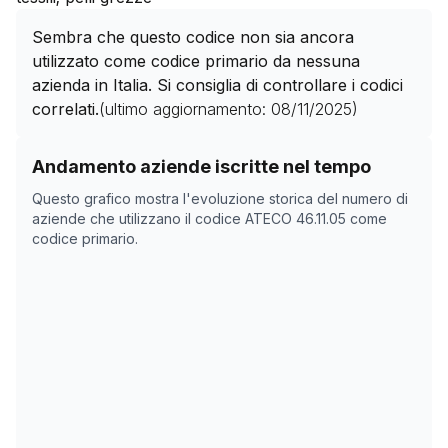
Sembra che questo codice non sia ancora
utilizzato come codice primario da nessuna
azienda in Italia. Si consiglia di controllare i codici
correlati.
(ultimo aggiornamento:
08/11/2025
)
Storico numero di aziende con codice ATECO
46.11.05
Andamento aziende iscritte nel tempo
Data rilevazione
Nume
Questo grafico mostra l'evoluzione storica del numero di
06/04/2025
450
aziende che utilizzano il codice ATECO
46.11.05
come
codice primario.
22/05/2025
445
08/11/2025
0