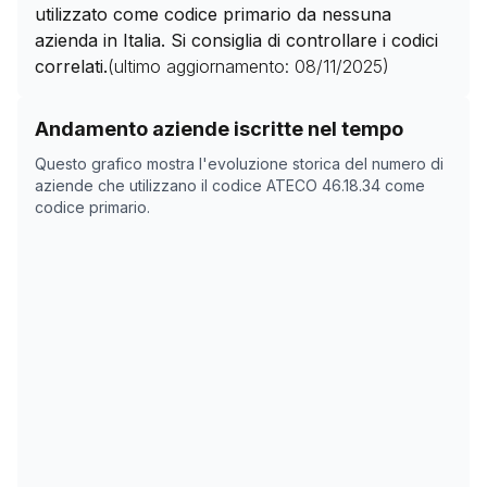
utilizzato come codice primario da nessuna
azienda in Italia. Si consiglia di controllare i codici
correlati.
(ultimo aggiornamento:
08/11/2025
)
Storico numero di aziende con codice ATECO
46.18.34
Andamento aziende iscritte nel tempo
Data rilevazione
Nume
Questo grafico mostra l'evoluzione storica del numero di
05/04/2025
1440
aziende che utilizzano il codice ATECO
46.18.34
come
codice primario.
21/05/2025
1408
08/11/2025
0