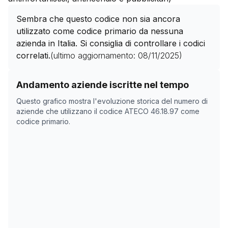
Sembra che questo codice non sia ancora
utilizzato come codice primario da nessuna
azienda in Italia. Si consiglia di controllare i codici
correlati.
(ultimo aggiornamento:
08/11/2025
)
Storico numero di aziende con codice ATECO
46.18.97
Andamento aziende iscritte nel tempo
Data rilevazione
Nume
Questo grafico mostra l'evoluzione storica del numero di
05/04/2025
7396
aziende che utilizzano il codice ATECO
46.18.97
come
codice primario.
21/05/2025
7387
08/11/2025
0