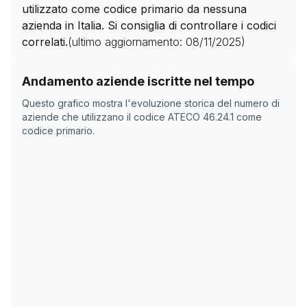
utilizzato come codice primario da nessuna
azienda in Italia. Si consiglia di controllare i codici
correlati.
(ultimo aggiornamento:
08/11/2025
)
Storico numero di aziende con codice ATECO
46.24.1
c
Andamento aziende iscritte nel tempo
Data rilevazione
Numer
Questo grafico mostra l'evoluzione storica del numero di
05/04/2025
1439
aziende che utilizzano il codice ATECO
46.24.1
come
codice primario.
21/05/2025
1439
08/11/2025
0