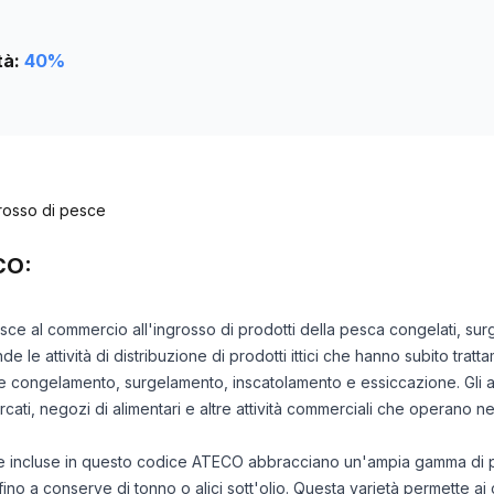
tà:
40
%
rosso di pesce
CO:
isce al commercio all'ingrosso di prodotti della pesca congelati, surg
le attività di distribuzione di prodotti ittici che hanno subito tratta
congelamento, surgelamento, inscatolamento e essiccazione. Gli am
ercati, negozi di alimentari e altre attività commerciali che operano ne
che incluse in questo codice ATECO abbracciano un'ampia gamma di prodo
 fino a conserve di tonno o alici sott'olio. Questa varietà permette ai