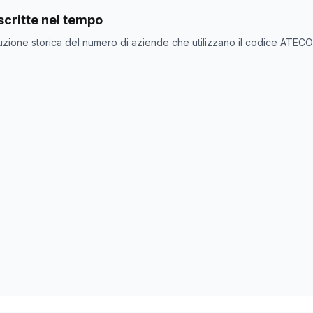
nde con codice ATECO
46.38.2
come codice primario
critte nel tempo
one
Numero aziende
uzione storica del numero di aziende che utilizzano il codice ATEC
667
665
0