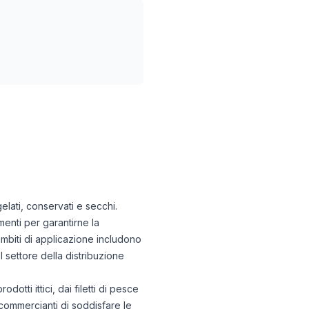
elati, conservati e secchi.
menti per garantirne la
biti di applicazione includono
l settore della distribuzione
tti ittici, dai filetti di pesce
 commercianti di soddisfare le