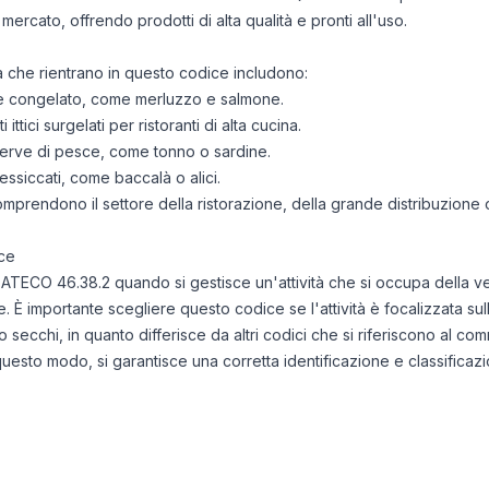
mercato, offrendo prodotti di alta qualità e pronti all'uso.
tà che rientrano in questo codice includono:
sce congelato, come merluzzo e salmone.
ttici surgelati per ristoranti di alta cucina.
erve di pesce, come tonno o sardine.
essiccati, come baccalà o alici.
comprendono il settore della ristorazione, della grande distribuzione
ce
 ATECO 46.38.2 quando si gestisce un'attività che si occupa della ven
one. È importante scegliere questo codice se l'attività è focalizzata sul
 o secchi, in quanto differisce da altri codici che si riferiscono al c
n questo modo, si garantisce una corretta identificazione e classificaz