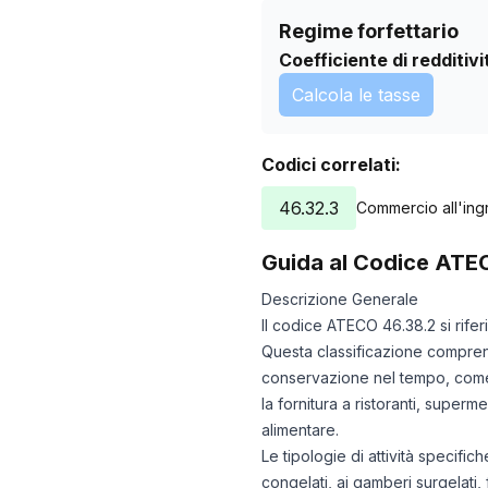
Regime forfettario
Coefficiente di redditivi
Calcola le tasse
Codici correlati:
46.32.3
Commercio all'ing
Guida al Codice ATE
Descrizione Generale
Il codice ATECO 46.38.2 si rifer
Questa classificazione comprende 
conservazione nel tempo, come 
la fornitura a ristoranti, superm
alimentare.
Le tipologie di attività specifi
congelati, ai gamberi surgelati,