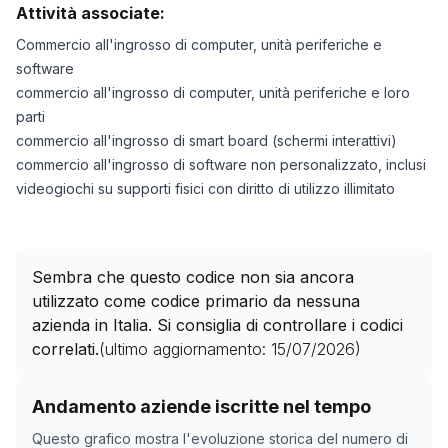
Attività associate:
Commercio all'ingrosso di computer, unità periferiche e
software
commercio all'ingrosso di computer, unità periferiche e loro
parti
commercio all'ingrosso di smart board (schermi interattivi)
commercio all'ingrosso di software non personalizzato, inclusi
videogiochi su supporti fisici con diritto di utilizzo illimitato
Sembra che questo codice non sia ancora
utilizzato come codice primario da nessuna
azienda in Italia. Si consiglia di controllare i codici
correlati.
(ultimo aggiornamento:
15/07/2026
)
Storico numero di aziende con codice ATECO
46.50.10
Andamento aziende iscritte nel tempo
Data rilevazione
Nume
Questo grafico mostra l'evoluzione storica del numero di