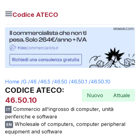
Codice ATECO
SPONSORIZZATO
Home /
G
/
46
/
46.5
/
46.50
/
46.50.1
/
46.50.10
CODICE ATECO:
Nuovo
Attuale
46.50.10
Commercio all'ingrosso di computer, unità
IT
periferiche e software
Wholesale of computers, computer peripheral
EN
equipment and software