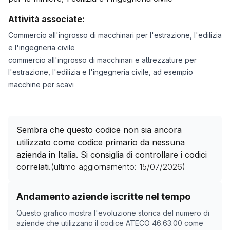
Attività associate:
Commercio all'ingrosso di macchinari per l'estrazione, l'edilizia
e l'ingegneria civile
commercio all'ingrosso di macchinari e attrezzature per
l'estrazione, l'edilizia e l'ingegneria civile, ad esempio
macchine per scavi
Sembra che questo codice non sia ancora
utilizzato come codice primario da nessuna
azienda in Italia. Si consiglia di controllare i codici
correlati.
(ultimo aggiornamento:
15/07/2026
)
Storico numero di aziende con codice ATECO
46.63.0
Andamento aziende iscritte nel tempo
Data rilevazione
Nume
Questo grafico mostra l'evoluzione storica del numero di
09/04/2025
0
aziende che utilizzano il codice ATECO
46.63.00
come