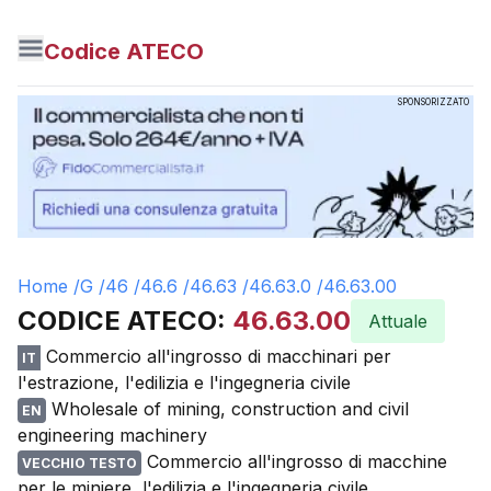
Codice ATECO
SPONSORIZZATO
Home /
G
/
46
/
46.6
/
46.63
/
46.63.0
/
46.63.00
CODICE ATECO:
46.63.00
Attuale
Commercio all'ingrosso di macchinari per
IT
l'estrazione, l'edilizia e l'ingegneria civile
Wholesale of mining, construction and civil
EN
engineering machinery
Commercio all'ingrosso di macchine
VECCHIO TESTO
per le miniere, l'edilizia e l'ingegneria civile