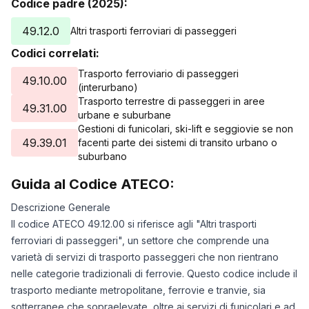
Codice padre (2025):
49.12.0
Altri trasporti ferroviari di passeggeri
Codici correlati:
Trasporto ferroviario di passeggeri
49.10.00
(interurbano)
Trasporto terrestre di passeggeri in aree
49.31.00
urbane e suburbane
Gestioni di funicolari, ski-lift e seggiovie se non
49.39.01
facenti parte dei sistemi di transito urbano o
suburbano
Guida al Codice ATECO:
Descrizione Generale
Il codice ATECO 49.12.00 si riferisce agli "Altri trasporti
ferroviari di passeggeri", un settore che comprende una
varietà di servizi di trasporto passeggeri che non rientrano
nelle categorie tradizionali di ferrovie. Questo codice include il
trasporto mediante metropolitane, ferrovie e tranvie, sia
sotterranee che sopraelevate, oltre ai servizi di funicolari e ad