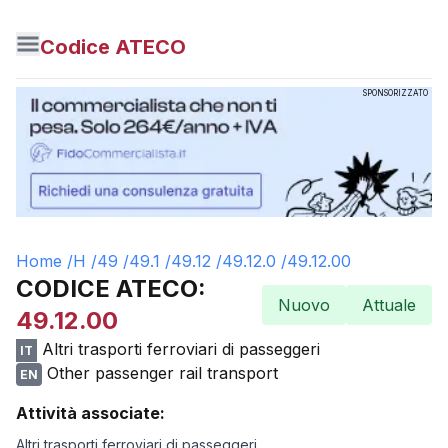
Codice ATECO
SPONSORIZZATO
Home /
H
/
49
/
49.1
/
49.12
/
49.12.0
/
49.12.00
CODICE ATECO:
Nuovo
Attuale
49.12.00
Altri trasporti ferroviari di passeggeri
IT
Other passenger rail transport
EN
Attività associate:
Altri trasporti ferroviari di passeggeri