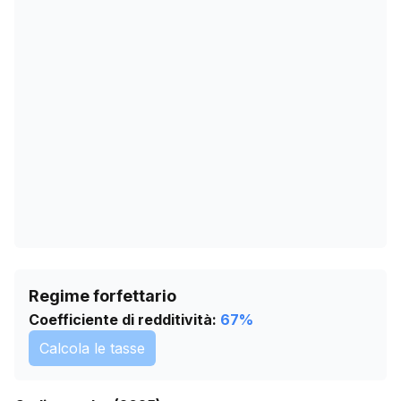
09/03/2026
0
12/04/2026
0
16/05/2026
0
19/06/2026
0
23/07/2026
0
Regime forfettario
Coefficiente di redditività:
67
%
Calcola le tasse