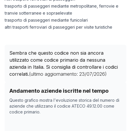
trasporto di passeggeri mediante metropolitane, ferrovie e
tranvie sotterranee e sopraelevate
trasporto di passeggeri mediante funicolari
altri trasporti ferroviari di passeggeri per visite turistiche
Sembra che questo codice non sia ancora
utilizzato come codice primario da nessuna
azienda in Italia. Si consiglia di controllare i codici
correlati.
(ultimo aggiornamento:
23/07/2026
)
Storico numero di aziende con codice ATECO
49.12.00
Andamento aziende iscritte nel tempo
Data rilevazione
Nume
Questo grafico mostra l'evoluzione storica del numero di
24/04/2025
0
aziende che utilizzano il codice ATECO
49.12.00
come
codice primario.
13/11/2025
0
17/12/2025
0
03/02/2026
0