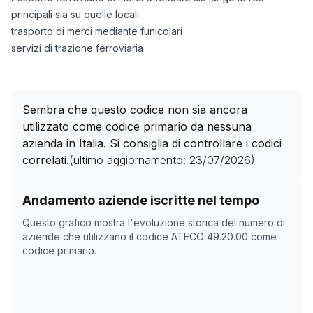
principali sia su quelle locali
trasporto di merci mediante funicolari
servizi di trazione ferroviaria
Sembra che questo codice non sia ancora
utilizzato come codice primario da nessuna
azienda in Italia. Si consiglia di controllare i codici
correlati.
(ultimo aggiornamento:
23/07/2026
)
Storico numero di aziende con codice ATECO
49.20.0
Andamento aziende iscritte nel tempo
Data rilevazione
Nume
Questo grafico mostra l'evoluzione storica del numero di
24/04/2025
0
aziende che utilizzano il codice ATECO
49.20.00
come
codice primario.
13/11/2025
0
17/12/2025
0
03/02/2026
0
09/03/2026
0