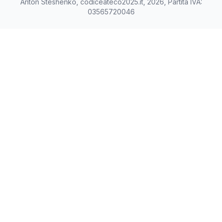
Anton Steshenko, codiceateco2025.it, 2026, Partita IVA:
03565720046