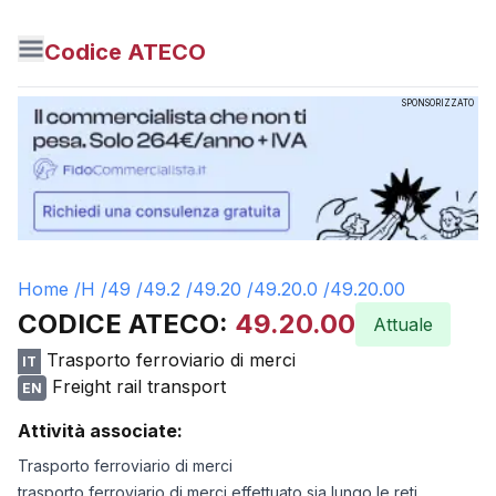
Codice ATECO
SPONSORIZZATO
Home /
H
/
49
/
49.2
/
49.20
/
49.20.0
/
49.20.00
CODICE ATECO:
49.20.00
Attuale
Trasporto ferroviario di merci
IT
Freight rail transport
EN
Attività associate:
Trasporto ferroviario di merci
trasporto ferroviario di merci effettuato sia lungo le reti