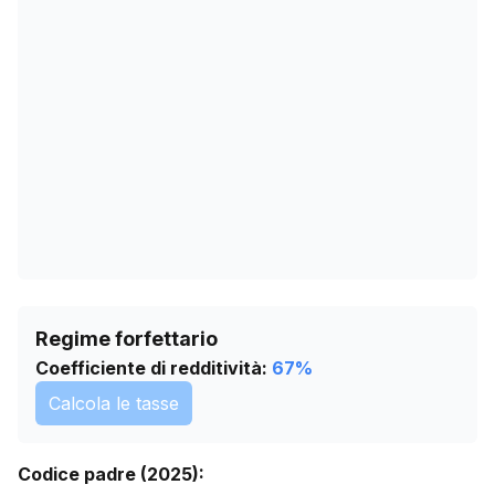
12/04/2026
0
16/05/2026
0
19/06/2026
0
23/07/2026
0
Regime forfettario
Coefficiente di redditività:
67
%
Calcola le tasse
Codice padre (2025):