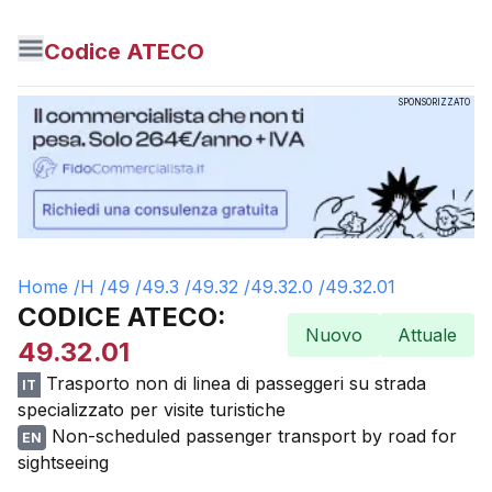
Codice ATECO
SPONSORIZZATO
Home /
H
/
49
/
49.3
/
49.32
/
49.32.0
/
49.32.01
CODICE ATECO:
Nuovo
Attuale
49.32.01
Trasporto non di linea di passeggeri su strada
IT
specializzato per visite turistiche
Non-scheduled passenger transport by road for
EN
sightseeing