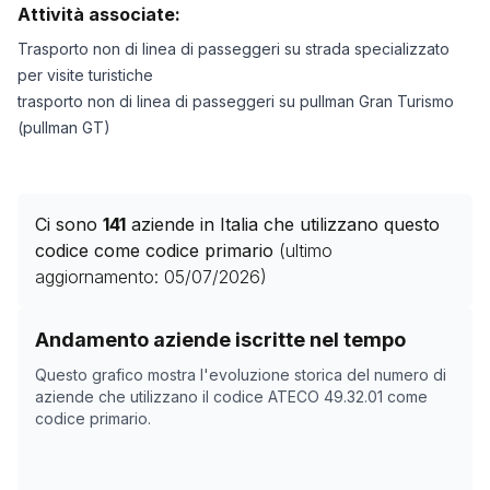
Attività associate:
Trasporto non di linea di passeggeri su strada specializzato
per visite turistiche
trasporto non di linea di passeggeri su pullman Gran Turismo
(pullman GT)
Ci sono
141
aziende in Italia che utilizzano questo
codice come codice primario
(ultimo
aggiornamento:
05/07/2026
)
Storico numero di aziende con codice ATECO
49.32.01
Andamento aziende iscritte nel tempo
Data rilevazione
Nume
Questo grafico mostra l'evoluzione storica del numero di
24/04/2025
0
aziende che utilizzano il codice ATECO
49.32.01
come
codice primario.
09/11/2025
85
13/12/2025
101
16/01/2026
118