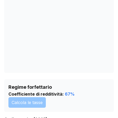
19/02/2026
119
25/03/2026
124
28/04/2026
128
01/06/2026
134
05/07/2026
141
Regime forfettario
Coefficiente di redditività:
67
%
Calcola le tasse