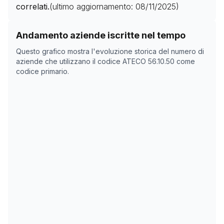
correlati.
(ultimo aggiornamento:
08/11/2025
)
Storico numero di aziende con codice ATECO
56.10.50
Andamento aziende iscritte nel tempo
Data rilevazione
Nume
Questo grafico mostra l'evoluzione storica del numero di
03/04/2025
0
aziende che utilizzano il codice ATECO
56.10.50
come
codice primario.
18/05/2025
0
08/11/2025
0