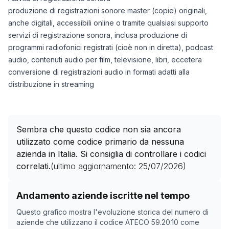
produzione di registrazioni sonore master (copie) originali,
anche digitali, accessibili online o tramite qualsiasi supporto
servizi di registrazione sonora, inclusa produzione di
programmi radiofonici registrati (cioè non in diretta), podcast
audio, contenuti audio per film, televisione, libri, eccetera
conversione di registrazioni audio in formati adatti alla
distribuzione in streaming
Sembra che questo codice non sia ancora
utilizzato come codice primario da nessuna
azienda in Italia. Si consiglia di controllare i codici
correlati.
(ultimo aggiornamento:
25/07/2026
)
Storico numero di aziende con codice ATECO
59.20.10
Andamento aziende iscritte nel tempo
Data rilevazione
Nume
Questo grafico mostra l'evoluzione storica del numero di
22/04/2025
0
aziende che utilizzano il codice ATECO
59.20.10
come