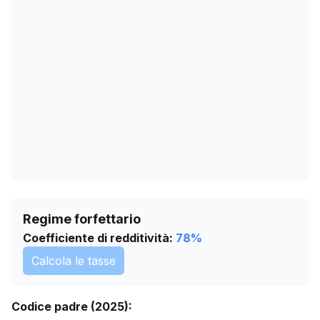
14/04/2026
0
18/05/2026
0
21/06/2026
0
25/07/2026
0
Regime forfettario
Coefficiente di redditività:
78
%
Calcola le tasse
Codice padre (2025):