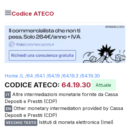
Codice ATECO
SPONSORIZZATO
Home /
L
/
64
/
64.1
/
64.19
/
64.19.3
/
64.19.30
CODICE ATECO:
64.19.30
Attuale
Altre intermediazioni monetarie fornite da Cassa
IT
Depositi e Prestiti (CDP)
Other monetary intermediation provided by Cassa
EN
Depositi e Prestiti (CDP)
Istituti di moneta elettronica (Imel)
VECCHIO TESTO