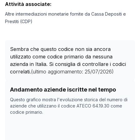
Attività associate:
Altre intermediazioni monetarie fornite da Cassa Depositi e
Prestiti (CDP)
Sembra che questo codice non sia ancora
utilizzato come codice primario da nessuna
azienda in Italia. Si consiglia di controllare i codici
correlati.
(ultimo aggiornamento:
25/07/2026
)
Storico numero di aziende con codice ATECO
64.19.30
Andamento aziende iscritte nel tempo
Data rilevazione
Nume
Questo grafico mostra l'evoluzione storica del numero di
21/04/2025
0
aziende che utilizzano il codice ATECO
64.19.30
come
codice primario.
15/11/2025
0
19/12/2025
0
05/02/2026
0
11/03/2026
0