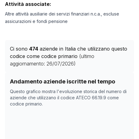
Attività associate:
Altre attività ausiliarie dei servizi finanziari n.c.a., escluse
assicurazioni e fondi pensione
Ci sono
474
aziende in Italia che utilizzano questo
codice come codice primario
(ultimo
aggiornamento:
26/07/2026
)
Storico numero di aziende con codice ATECO
66.19.9
c
Andamento aziende iscritte nel tempo
Data rilevazione
Numer
Questo grafico mostra l'evoluzione storica del numero di
20/04/2025
0
aziende che utilizzano il codice ATECO
66.19.9
come
codice primario.
15/11/2025
453
19/12/2025
446
06/02/2026
471
12/03/2026
471
15/04/2026
468