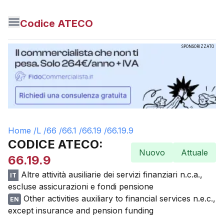
Codice ATECO
SPONSORIZZATO
Home /
L
/
66
/
66.1
/
66.19
/
66.19.9
CODICE ATECO:
Nuovo
Attuale
66.19.9
Altre attività ausiliarie dei servizi finanziari n.c.a.,
IT
escluse assicurazioni e fondi pensione
Other activities auxiliary to financial services n.e.c.,
EN
except insurance and pension funding