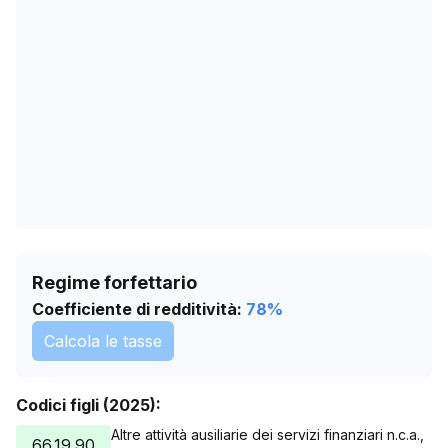
19/05/2026
475
22/06/2026
477
26/07/2026
474
Regime forfettario
Coefficiente di redditività:
78
%
Calcola le tasse
Codici figli (2025):
Altre attività ausiliarie dei servizi finanziari n.c.a.,
66.19.90