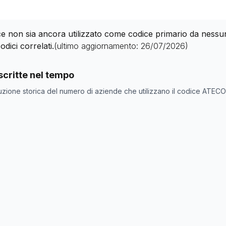
 non sia ancora utilizzato come codice primario da nessuna 
odici correlati.
(ultimo aggiornamento:
26/07/2026
)
nde con codice ATECO
66.22.00
come codice primario
critte nel tempo
one
Numero aziende
uzione storica del numero di aziende che utilizzano il codice ATEC
0
0
0
0
0
0
0
0
0