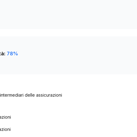
tà:
78
%
e intermediari delle assicurazioni
azioni
azioni