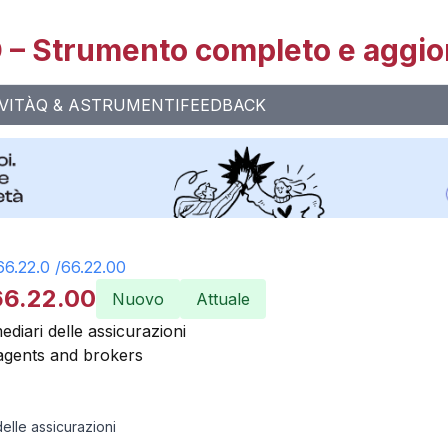
– Strumento completo e aggio
VITÀ
Q & A
STRUMENTI
FEEDBACK
66.22.0
/
66.22.00
66.22.00
Nuovo
Attuale
mediari delle assicurazioni
 agents and brokers
delle assicurazioni