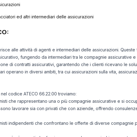
sicurazioni
cciatori ed altri intermediari delle assicurazioni
CO:
risce alle attività di agenti e intermediari delle assicurazioni. Quest
sicurativo, fungendo da intermediari tra le compagnie assicurative e i 
one di contratti assicurativi, garantendo che i clienti ricevano le solu
ri operano in diversi ambiti, tra cui assicurazioni sulla vita, assicura
use nel codice ATECO 66.22.00 troviamo:
onisti che rappresentano una o più compagnie assicurative e si occup
ssono lavorare sia con privati che con aziende, offrendo consulenze
onisti indipendenti che confrontano le offerte di diverse compagnie p