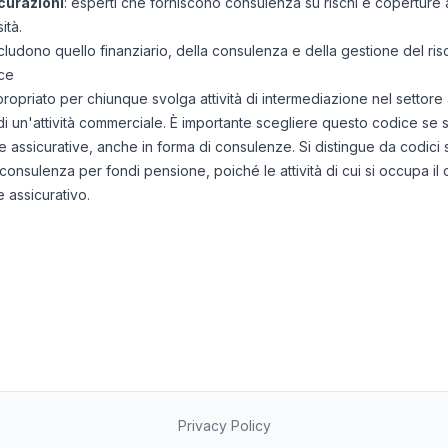
curazioni
: esperti che forniscono consulenza su rischi e coperture as
ità.
includono quello finanziario, della consulenza e della gestione del ris
ce
priato per chiunque svolga attività di intermediazione nel settore as
 un'attività commerciale. È importante scegliere questo codice se si 
assicurative, anche in forma di consulenze. Si distingue da codici si
 e consulenza per fondi pensione, poiché le attività di cui si occupa i
 assicurativo.
Privacy Policy