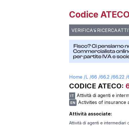
Codice ATECO 
VERIFICA
RICERCA
ATTI
Home /
L
/
66
/
66.2
/
66.22
/
CODICE ATECO:
Attività di agenti e inter
IT
Activities of insurance
EN
Attività associate:
Attività di agenti e intermediari 