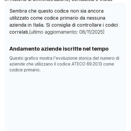
Sembra che questo codice non sia ancora
utilizzato come codice primario da nessuna
azienda in Italia. Si consiglia di controllare i codici
correlati.
(ultimo aggiornamento:
08/11/2025
)
Storico numero di aziende con codice ATECO
69.20.13
Andamento aziende iscritte nel tempo
Data rilevazione
Nume
Questo grafico mostra l'evoluzione storica del numero di
02/04/2025
2808
aziende che utilizzano il codice ATECO
69.20.13
come
codice primario.
17/05/2025
2837
08/11/2025
0