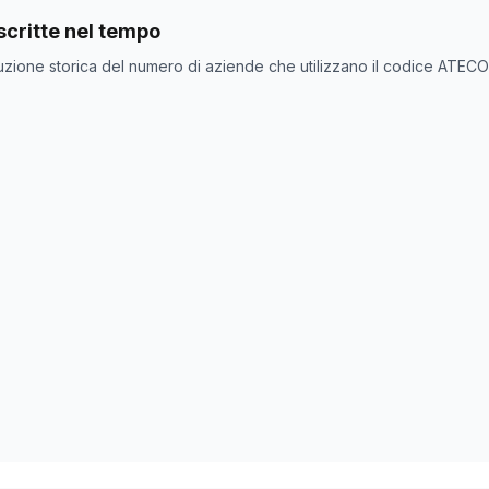
nde con codice ATECO
72.11.0
come codice primario
critte nel tempo
ne
Numero aziende
uzione storica del numero di aziende che utilizzano il codice ATEC
0
0
0