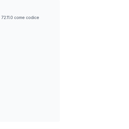
O
72.11.0
come codice