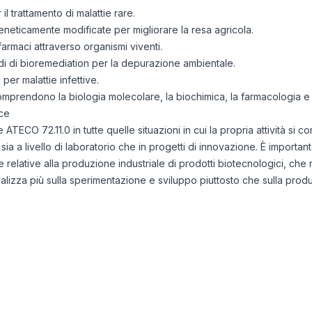
l trattamento di malattie rare.
eneticamente modificate per migliorare la resa agricola.
armaci attraverso organismi viventi.
i di bioremediation per la depurazione ambientale.
 per malattie infettive.
 comprendono la biologia molecolare, la biochimica, la farmacologia e
ce
e ATECO 72.11.0 in tutte quelle situazioni in cui la propria attività si 
ia a livello di laboratorio che in progetti di innovazione. È importa
le relative alla produzione industriale di prodotti biotecnologici, che
i focalizza più sulla sperimentazione e sviluppo piuttosto che sulla pr