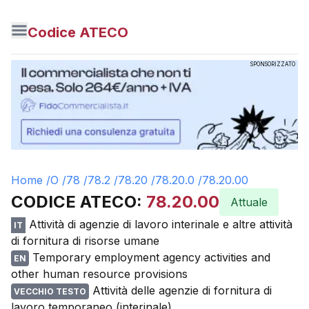
Codice ATECO
SPONSORIZZATO
Home /
O
/
78
/
78.2
/
78.20
/
78.20.0
/
78.20.00
CODICE ATECO:
78.20.00
Attuale
Attività di agenzie di lavoro interinale e altre attività
IT
di fornitura di risorse umane
Temporary employment agency activities and
EN
other human resource provisions
Attività delle agenzie di fornitura di
VECCHIO TESTO
lavoro temporaneo (interinale)