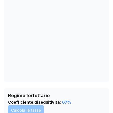
11/12/2025
0
14/01/2026
0
17/02/2026
0
23/03/2026
0
26/04/2026
0
30/05/2026
0
03/07/2026
0
06/08/2026
0
Regime forfettario
Coefficiente di redditività:
67
%
Calcola le tasse