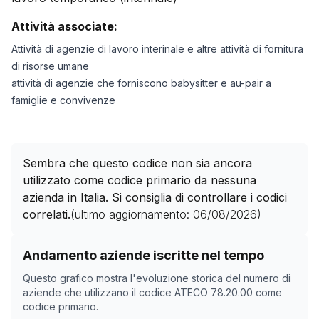
Attività associate:
Attività di agenzie di lavoro interinale e altre attività di fornitura
di risorse umane
attività di agenzie che forniscono babysitter e au-pair a
famiglie e convivenze
Sembra che questo codice non sia ancora
utilizzato come codice primario da nessuna
azienda in Italia. Si consiglia di controllare i codici
correlati.
(ultimo aggiornamento:
06/08/2026
)
Storico numero di aziende con codice ATECO
78.20.0
Andamento aziende iscritte nel tempo
Data rilevazione
Nume
Questo grafico mostra l'evoluzione storica del numero di
18/04/2025
0
aziende che utilizzano il codice ATECO
78.20.00
come
codice primario.
07/11/2025
0