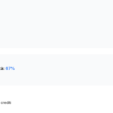
0
0
0
tà:
67
%
 crediti