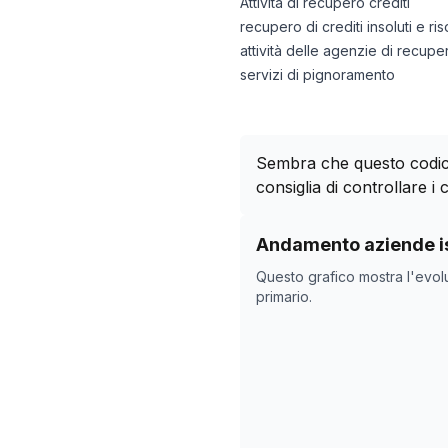
Attività di recupero crediti
recupero di crediti insoluti e ri
attività delle agenzie di recuper
servizi di pignoramento
Sembra che questo codice
consiglia di controllare i c
Storico numero di azie
Andamento aziende is
Data rilevazi
Questo grafico mostra l'evol
17/04/2025
primario.
10/11/2025
14/12/2025
17/01/2026
20/02/2026
26/03/2026