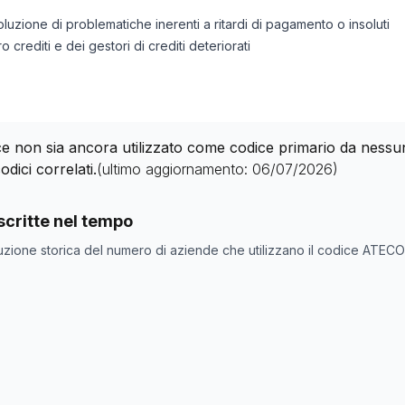
soluzione di problematiche inerenti a ritardi di pagamento o insoluti
o crediti e dei gestori di crediti deteriorati
 non sia ancora utilizzato come codice primario da nessuna 
odici correlati.
(ultimo aggiornamento:
06/07/2026
)
nde con codice ATECO
82.91.10
come codice primario
critte nel tempo
one
Numero aziende
uzione storica del numero di aziende che utilizzano il codice ATEC
0
0
0
0
0
0