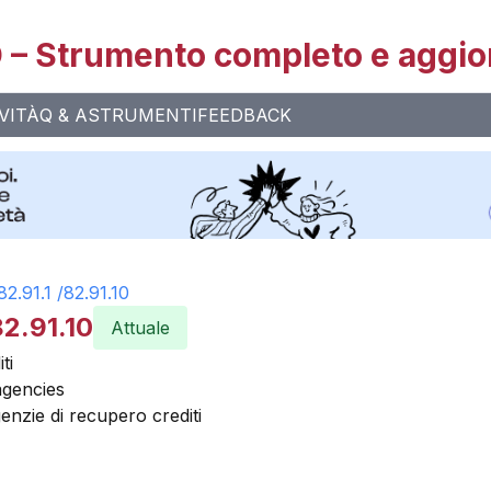
– Strumento completo e aggio
VITÀ
Q & A
STRUMENTI
FEEDBACK
82.91.1
/
82.91.10
82.91.10
Attuale
ti
 agencies
agenzie di recupero crediti