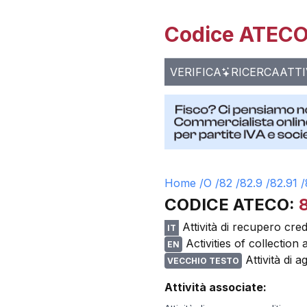
Codice ATECO 
VERIFICA
RICERCA
ATTI
Home /
O
/
82
/
82.9
/
82.91
/
CODICE ATECO:
Attività di recupero credi
IT
Activities of collection
EN
Attività di 
VECCHIO TESTO
Attività associate: