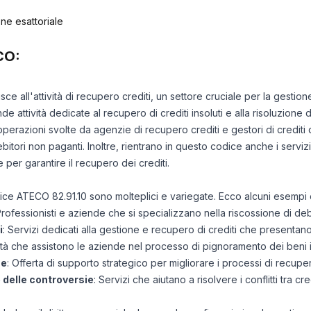
ne esattoriale
CO:
isce all'attività di recupero crediti, un settore cruciale per la gestion
 attività dedicate al recupero di crediti insoluti e alla risoluzione d
perazioni svolte da agenzie di recupero crediti e gestori di crediti 
tori non paganti. Inoltre, rientrano in questo codice anche i serviz
per garantire il recupero dei crediti.
odice ATECO 82.91.10 sono molteplici e variegate. Ecco alcuni esempi 
Professionisti e aziende che si specializzano nella riscossione di debi
i
: Servizi dedicati alla gestione e recupero di crediti che presentano
ività che assistono le aziende nel processo di pignoramento dei ben
ne
: Offerta di supporto strategico per migliorare i processi di recupero
 delle controversie
: Servizi che aiutano a risolvere i conflitti tra cr