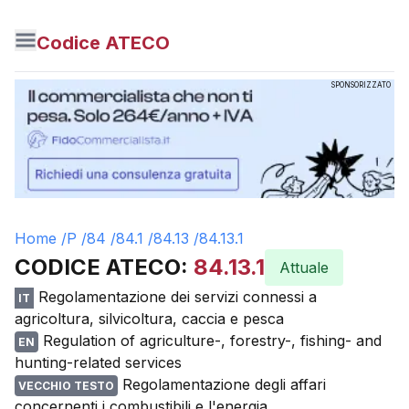
Codice ATECO
SPONSORIZZATO
Home /
P
/
84
/
84.1
/
84.13
/
84.13.1
CODICE ATECO:
84.13.1
Attuale
Regolamentazione dei servizi connessi a
IT
agricoltura, silvicoltura, caccia e pesca
Regulation of agriculture-, forestry-, fishing- and
EN
hunting-related services
Regolamentazione degli affari
VECCHIO TESTO
concernenti i combustibili e l'energia