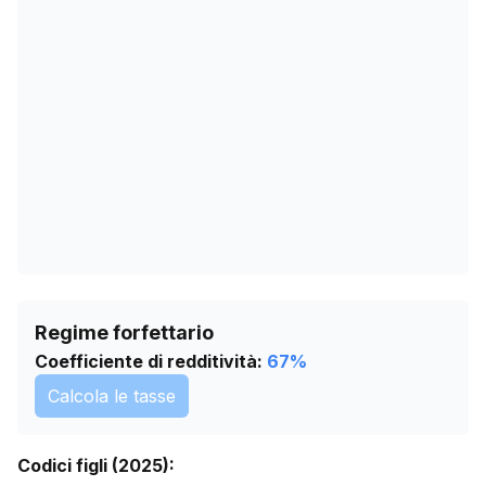
17/04/2026
3
21/05/2026
3
24/06/2026
3
28/07/2026
3
Regime forfettario
Coefficiente di redditività:
67
%
Calcola le tasse
Codici figli (2025):