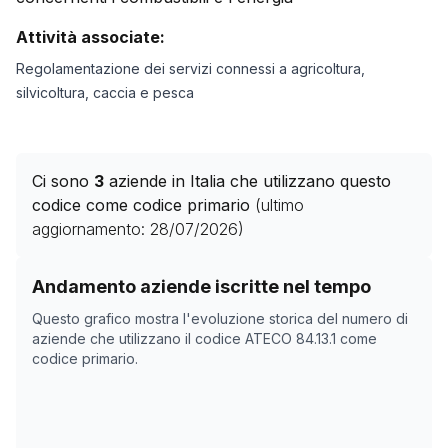
Attività associate:
Regolamentazione dei servizi connessi a agricoltura,
silvicoltura, caccia e pesca
Ci sono
3
aziende in Italia che utilizzano questo
codice come codice primario
(ultimo
aggiornamento:
28/07/2026
)
Storico numero di aziende con codice ATECO
84.13.1
c
Andamento aziende iscritte nel tempo
Data rilevazione
Numer
Questo grafico mostra l'evoluzione storica del numero di
17/04/2025
0
aziende che utilizzano il codice ATECO
84.13.1
come
codice primario.
17/11/2025
1
21/12/2025
1
08/02/2026
1
14/03/2026
1