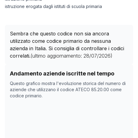
istruzione erogata dagli istituti di scuola primaria
Sembra che questo codice non sia ancora
utilizzato come codice primario da nessuna
azienda in Italia. Si consiglia di controllare i codici
correlati.
(ultimo aggiornamento:
28/07/2026
)
Storico numero di aziende con codice ATECO
85.20.0
Andamento aziende iscritte nel tempo
Data rilevazione
Nume
Questo grafico mostra l'evoluzione storica del numero di
17/04/2025
0
aziende che utilizzano il codice ATECO
85.20.00
come
codice primario.
17/11/2025
0
21/12/2025
0
08/02/2026
0
14/03/2026
0
17/04/2026
0
21/05/2026
0