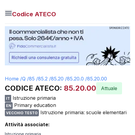
Codice ATECO
SPONSORIZZATO
Home /
Q
/
85
/
85.2
/
85.20
/
85.20.0
/
85.20.00
CODICE ATECO:
85.20.00
Attuale
Istruzione primaria
IT
Primary education
EN
Istruzione primaria: scuole elementari
VECCHIO TESTO
Attività associate:
Istruzione primaria