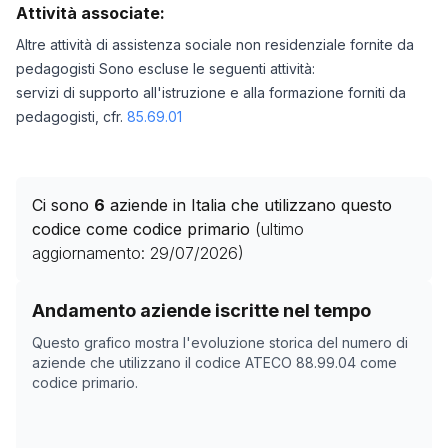
Attività associate:
Altre attività di assistenza sociale non residenziale fornite da
pedagogisti Sono escluse le seguenti attività:
servizi di supporto all'istruzione e alla formazione forniti da
pedagogisti, cfr.
85.69.01
Ci sono
6
aziende in Italia che utilizzano questo
codice come codice primario
(ultimo
aggiornamento:
29/07/2026
)
Storico numero di aziende con codice ATECO
88.99.0
Andamento aziende iscritte nel tempo
Data rilevazione
Nume
Questo grafico mostra l'evoluzione storica del numero di
15/04/2025
0
aziende che utilizzano il codice ATECO
88.99.04
come
codice primario.
18/11/2025
4
22/12/2025
5
09/02/2026
5