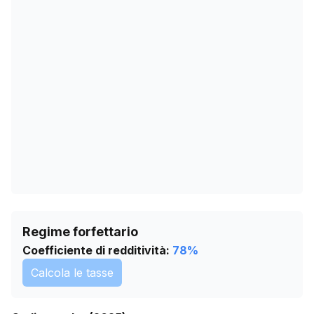
15/03/2026
5
18/04/2026
6
22/05/2026
6
25/06/2026
6
29/07/2026
6
Regime forfettario
Coefficiente di redditività:
78
%
Calcola le tasse