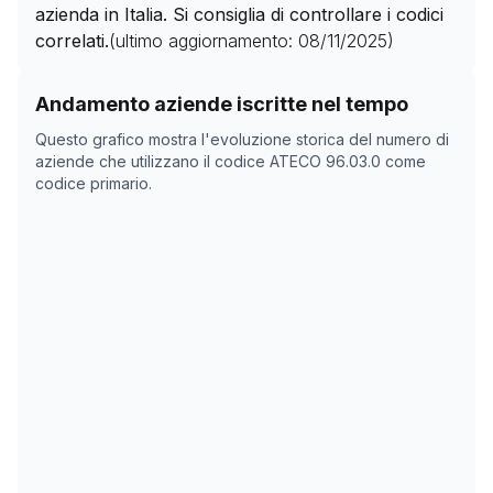
azienda in Italia. Si consiglia di controllare i codici
correlati.
(ultimo aggiornamento:
08/11/2025
)
Storico numero di aziende con codice ATECO
96.03.0
Andamento aziende iscritte nel tempo
Data rilevazione
Numer
Questo grafico mostra l'evoluzione storica del numero di
31/03/2025
0
aziende che utilizzano il codice ATECO
96.03.0
come
codice primario.
15/05/2025
0
08/11/2025
0