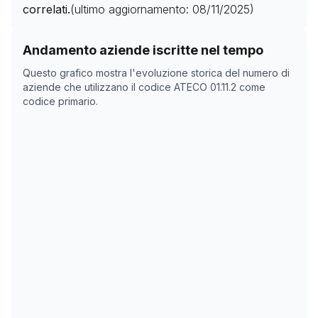
correlati.
(ultimo aggiornamento:
08/11/2025
)
Storico numero di aziende con codice ATECO
01.11.2
co
Andamento aziende iscritte nel tempo
Data rilevazione
Numer
Questo grafico mostra l'evoluzione storica del numero di
13/04/2025
2313
aziende che utilizzano il codice ATECO
01.11.2
come
codice primario.
08/11/2025
0